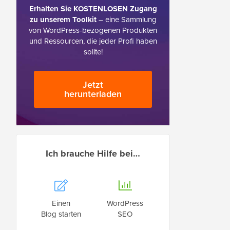
Erhalten Sie KOSTENLOSEN Zugang
zu unserem Toolkit
– eine Sammlung
von WordPress-bezogenen Produkten
und Ressourcen, die jeder Profi haben
sollte!
Jetzt
herunterladen
Ich brauche Hilfe bei…
Einen
WordPress
Blog starten
SEO