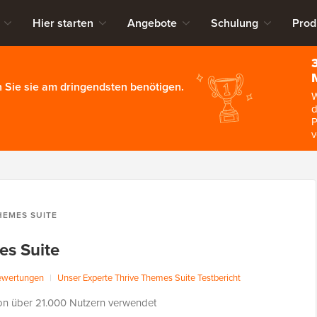
Hier starten
Angebote
Schulung
Prod
 Sie sie am dringendsten benötigen.
W
d
P
v
HEMES SUITE
es Suite
ewertungen
|
Unser Experte Thrive Themes Suite Testbericht
on über 21.000 Nutzern verwendet