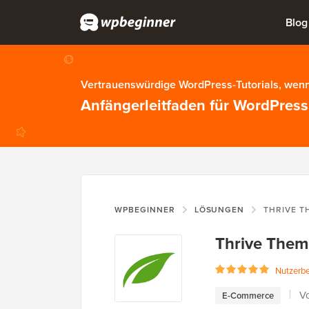
Blog
Vertrauenswürdige WordPress-Tutorials, wenn
Anfängerleitfaden für WordPress
WPBEGINNER
LÖSUNGEN
THRIVE T
Thrive Them
Nutzerb
V
E-Commerce