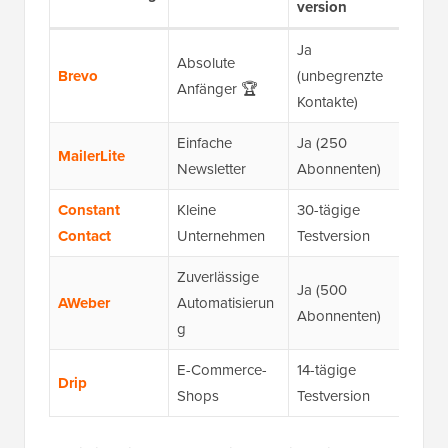
version
(jähr
Ja
Absolute
Brevo
(unbegrenzte
$8.0
Anfänger 🏆
Kontakte)
Einfache
Ja (250
MailerLite
$12.
Newsletter
Abonnenten)
Constant
Kleine
30-tägige
$12
Contact
Unternehmen
Testversion
Zuverlässige
Ja (500
AWeber
Automatisierun
$12.
Abonnenten)
g
E-Commerce-
14-tägige
Drip
$39.
Shops
Testversion