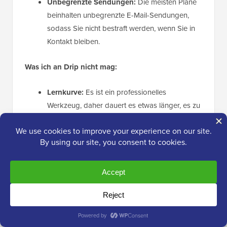
Unbegrenzte Sendungen:
Die meisten Pläne
beinhalten unbegrenzte E-Mail-Sendungen,
sodass Sie nicht bestraft werden, wenn Sie in
Kontakt bleiben.
Was ich an Drip nicht mag:
Lernkurve:
Es ist ein professionelles
Werkzeug, daher dauert es etwas länger, es zu
lernen als einfachere Optionen.
Kein permanenter kostenloser Plan:
Es gibt
keine kostenlose Stufe, und der Einstiegspreis
ist höher als bei Basisdiensten.
Warum ich Drip empfehle:
Ich empfehle Drip für
Inhaber von
E-Commerce-Shops
. Wenn Ihre E-Mail-
Liste eine große Einkommensquelle ist, dann werden