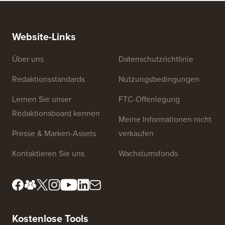
So erstellen Sie einen E-Mail-Newsletter auf die
So vers
RICHTIGE Weise (Schritt für Schritt)
einen n
Website-Links
Über uns
Datenschutzrichtlinie
Redaktionsstandards
Nutzungsbedingungen
Lernen Sie unser
FTC-Offenlegung
Redaktionsboard kennen
Meine Informationen nicht
Presse & Marken-Assets
verkaufen