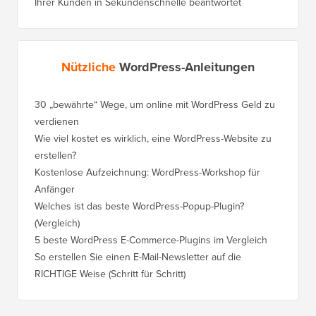
Ihrer Kunden in Sekundenschnelle beantwortet
Nützliche
WordPress-Anleitungen
30 „bewährte“ Wege, um online mit WordPress Geld zu
So vers
verdienen
WordPre
Wie viel kostet es wirklich, eine WordPress-Website zu
So vers
erstellen?
Domain,
Kostenlose Aufzeichnung: WordPress-Workshop für
Wechsel
Anfänger
Ranking
Welches ist das beste WordPress-Popup-Plugin?
So wech
(Vergleich)
für Schri
5 beste WordPress E-Commerce-Plugins im Vergleich
So wech