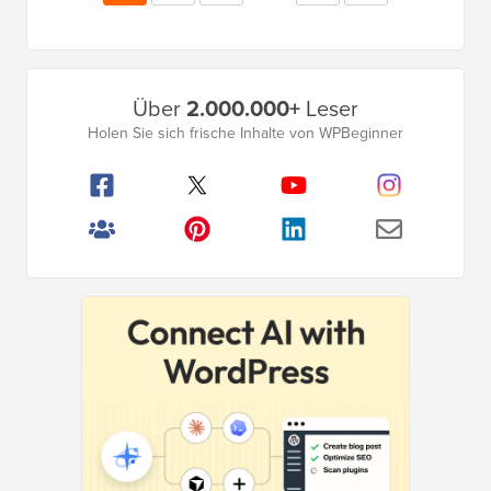
weggelassen
Seite
Primäres
Über
2.000.000+
Leser
Seitenleistenmenü
Holen Sie sich frische Inhalte von WPBeginner