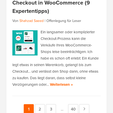
Checkout in WooCommerce (9
Expertentipps)
Von
Shahzad Saeed
|
Offenlegung für Leser
Ein langsamer oder komplizierter
Checkout-Prozess kann die
Verkäufe Ihres WooCommerce-
Shops leise beeinträchtigen. Ich
habe es schon oft erlebt: Ein Kunde
legt etwas in seinen Warenkorb, gelangt bis zum
Checkout… und verlässt den Shop dann, ohne etwas
zu kaufen. Das liegt daran, dass selbst kleine
Verzögerungen oder…
Weiterlesen »
Seite
1
Seite
2
Seite
3
Seite
40
Nächste
Zwischenseiten
…