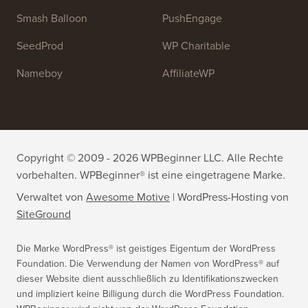
OptinMonster
Duplicator
WPForms
WP Simple Pay
All in One SEO
Easy Digital Downloads
MonsterInsights
SearchWP
WP Mail SMTP
RafflePress
Smash Balloon
PushEngage
SeedProd
WP Charitable
Nameboy
AffiliateWP
Copyright © 2009 - 2026 WPBeginner LLC. Alle Rechte