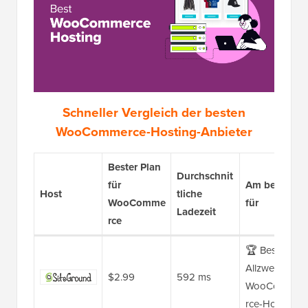
Schneller Vergleich der besten
WooCommerce-Hosting-Anbieter
Bester Plan
Durchschnit
für
Am besten
Host
tliche
WooComme
für
Ladezeit
rce
🏆 Bestes
Allzweck-
$2.99
592 ms
WooComme
rce-Hosting