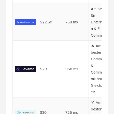
Am besten
für
$22.50
758 ms
Unternehme
n & E-
Commerce
🔥 Am
besten für E-
Commerce
&
$29
958 ms
Communities
mit hoher
Gleichzeitigk
eit
🏅 Am
besten für
$30
725 ms