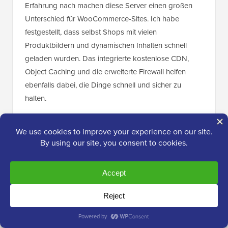
Erfahrung nach machen diese Server einen großen
Unterschied für WooCommerce-Sites. Ich habe
festgestellt, dass selbst Shops mit vielen
Produktbildern und dynamischen Inhalten schnell
geladen wurden. Das integrierte kostenlose CDN,
Object Caching und die erweiterte Firewall helfen
ebenfalls dabei, die Dinge schnell und sicher zu
halten.
Eine Sache, die mir an Hostinger gefällt, ist ihr
benutzerdefiniertes Control Panel, hPanel. Im
Gegensatz zu cPanel wirkt es modern und einfach zu
bedienen. Die Installation von WooCommerce, die
Verwaltung von Backups und die Einrichtung von
Sicherheitsfunktionen sind alle unglaublich einfach. Ich
habe auch ihr One-Click-Staging-Tool getestet, das
großartig ist, um Änderungen vorzunehmen, ohne
Ihren Live-Shop zu gefährden.