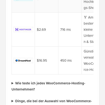
Hochleistun
gs-Shops
🏅 Am
besten für
$2.69
716 ms
kleine
Unternehme
n & Startups
Günstiges
verwaltetes
$16.95
450 ms
WooComme
rce-Hosting
Wie teste ich jedes WooCommerce-Hosting-
Unternehmen?
Dinge, die bei der Auswahl von WooCommerce-