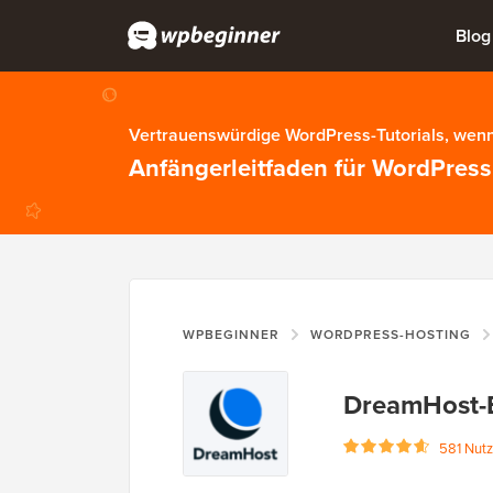
Blog
Vertrauenswürdige WordPress-Tutorials, wenn
Anfängerleitfaden für WordPress
WPBEGINNER
WORDPRESS-HOSTING
DreamHost-
581 Nut