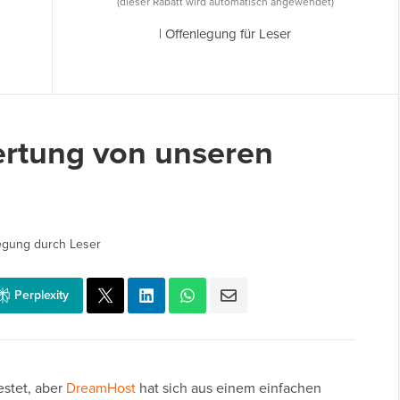
(dieser Rabatt wird automatisch angewendet)
|
Offenlegung für Leser
rtung von unseren
egung durch Leser
Perplexity
estet, aber
DreamHost
hat sich aus einem einfachen