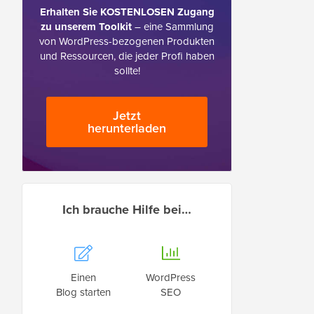
Erhalten Sie KOSTENLOSEN Zugang
zu unserem Toolkit
– eine Sammlung
von WordPress-bezogenen Produkten
und Ressourcen, die jeder Profi haben
sollte!
Jetzt
herunterladen
Ich brauche Hilfe bei…
Einen
WordPress
Blog starten
SEO