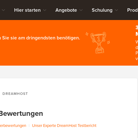
Hier starten
Angebote
Schulung
Prod
 Sie sie am dringendsten benötigen.
W
d
P
v
DREAMHOST
Bewertungen
zerbewertungen
|
Unser Experte DreamHost Testbericht