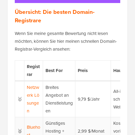
Übersicht: Die besten Domain-
Registrare
Wenn Sie meine gesamte Bewertung nicht lesen
möchten, können Sie hier meinen schnellen Domain-
Registrar-Vergleich ansehen:
Regist
Best For
Preis
Hauptmer
rar
Netzw
Breites
All-in-One-
erk
Lö
Angebot an
🥇
9,79 $/Jahr
schnelle S
sunge
Dienstleistung
Website-Bu
n
en
Günstiges
Kostenlose 
Blueho
🥈
Hosting +
2,99 $/Monat
vorinstalli