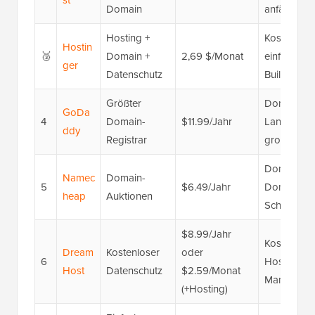
st
Domain
anfängerfr
Hosting +
Kostenlose
Hostin
🥉
Domain +
2,69 $/Monat
einfache D
ger
Datenschutz
Builder, sc
Größter
Domain-Br
GoDa
4
Domain-
$11.99/Jahr
Langzeitreg
ddy
Registrar
große Dom
Domain-Auk
Namec
Domain-
5
$6.49/Jahr
Domain-Su
heap
Auktionen
Schutz
$8.99/Jahr
Kostenlose
Dream
Kostenloser
oder
6
Hosting, ü
Host
Datenschutz
$2.59/Monat
Managed W
(+Hosting)