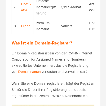
Einfache
HostG
Anfängerfr
7
Domainregist
1,99 $/Monat
ator
Website-Bu
rierung
Premium-
Domain-Mar
8
Flippa
Variiert
Domains
Direktkauf
Was ist ein Domain-Registrar?
Ein Domain-Registrar ist ein von der ICANN (Internet
Corporation for Assigned Names and Numbers)
akkreditiertes Unternehmen, das die Registrierung
von
Domainnamen
verkaufen und verwalten darf.
Wenn Sie eine Domain registrieren, trägt der Registrar
Sie für die Dauer Ihrer Registrierungsperiode als
Eigentümer in die zentrale WHOIS-Datenbank ein.