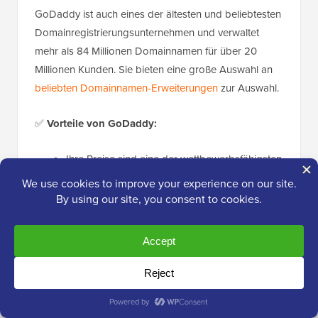
GoDaddy ist auch eines der ältesten und beliebtesten
Domainregistrierungsunternehmen und verwaltet
mehr als 84 Millionen Domainnamen für über 20
Millionen Kunden. Sie bieten eine große Auswahl an
beliebten Domainnamen-Erweiterungen
zur Auswahl.
✅
Vorteile von GoDaddy:
Ihre Preise sind eine der wettbewerbsfähigsten
Optionen, die ich auf dem Markt gesehen
habe, und Sie erhalten möglicherweise sogar
einen erheblichen Rabatt auf das erste Jahr
Ihrer Domain-Registrierung.
Für Profis bietet GoDaddy eine Premium-
Domain-Club-Mitgliedschaft mit rabattierten
Domainpreisen an. Dies ist sinnvoll, wenn Sie