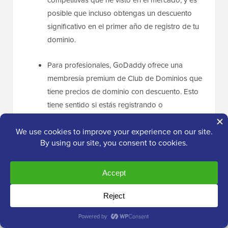
competitivas que he visto en el mercado, y es
posible que incluso obtengas un descuento
significativo en el primer año de registro de tu
dominio.
Para profesionales, GoDaddy ofrece una
membresía premium de Club de Dominios que
tiene precios de dominio con descuento. Esto
tiene sentido si estás registrando o
administrando cientos de nombres de
dominio.
GoDaddy tiene una interfaz de administración
de dominios potente y fácil de usar que te
permite transferir tu nombre de dominio,
cambiar servidores de nombres, actualizar
información de contacto, etc.