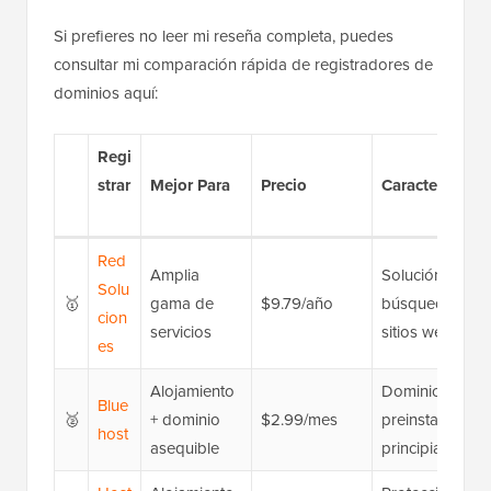
Si prefieres no leer mi reseña completa, puedes
consultar mi comparación rápida de registradores de
dominios aquí:
Regi
strar
Mejor Para
Precio
Características
Red
Amplia
Solución integr
Solu
🥇
gama de
$9.79/año
búsqueda rápid
cion
servicios
sitios web
es
Alojamiento
Dominio gratis
Blue
🥈
+ dominio
$2.99/mes
preinstalado, so
host
asequible
principiantes