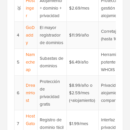
Host
Alojamiento
Protección de p
🥉
inge
+ dominio +
$2.69/mes
gestión fácil d
r
privacidad
alojamiento rá
GoD
El mayor
Corretaje de do
4
add
registrador
$11.99/año
(hasta 10 años)
y
de dominios
Nam
Herramienta de
Subastas de
5
eche
$6.49/año
potente buscad
dominios
ap
WHOIS gratis
Protección
Drea
$8.99/año o
Privacidad de d
de
6
mHo
$2.59/mes
alojamiento, m
privacidad
st
(+alojamiento)
compartido y a
gratis
Host
Registro de
Interfaz fácil d
7
Gato
$1.99/mes
dominio fácil
privacidad de 