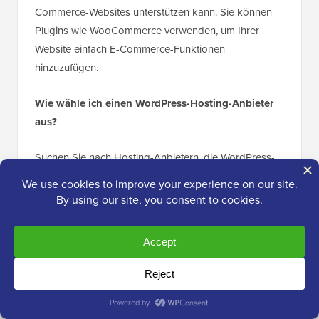
Commerce-Websites unterstützen kann. Sie können
Plugins wie WooCommerce verwenden, um Ihrer
Website einfach E-Commerce-Funktionen
hinzuzufügen.
Wie wähle ich einen WordPress-Hosting-Anbieter
aus?
Suchen Sie nach Hosting-Anbietern, die WordPress-
spezifische Funktionen anbieten, wie z. B. Ein-Klick-
Installation, zuverlässigen Kundensupport, die
Möglichkeit zur Skalierung mit wachsendem Traffic
und starke Uptime-Garantien. Aus diesen Gründen
empfehlen wir dringend Dienste wie Bluehost und
SiteGround.
Weitere Informationen finden Sie in unserem Leitfaden