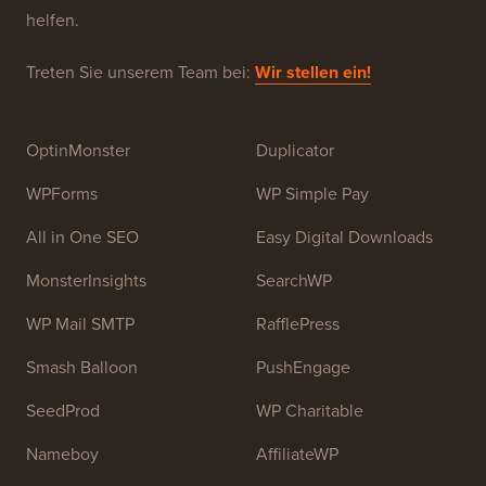
helfen.
Treten Sie unserem Team bei:
Wir stellen ein!
OptinMonster
Duplicator
WPForms
WP Simple Pay
All in One SEO
Easy Digital Downloads
MonsterInsights
SearchWP
WP Mail SMTP
RafflePress
Smash Balloon
PushEngage
SeedProd
WP Charitable
Nameboy
AffiliateWP