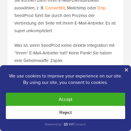
Sie können dann Ihren E-Mail-Dienstanbieter
auswählen, z. B.
ConvertKit
, Mailchimp oder
Drip
.
SeedProd führt Sie durch den Prozess der
Verbindung der Seite mit Ihrem E-Mail-Anbieter. Es ist
super unkompliziert.
Was ist, wenn SeedProd keine direkte Integration mit
*Ihrem* E-Mail-Anbieter hat? Keine Panik! Sie haben
eine Geheimwaffe: Zapier.
Zapier fungiert als Brücke zwischen SeedProd und
mehr als 3.000 anderen Apps. Scrollen Sie einfach
zum Abschnitt „Andere“ und fahren Sie mit der Maus
über „Zapier“.
Wenn die Schaltfläche „Verbinden“ erscheint, klicken
Sie darauf und folgen Sie dann den Anweisungen auf
dem Bildschirm, um SeedProd und Zapier zu