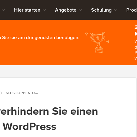
Hier starten
Angebote
Schulung
Prod
 Sie sie am dringendsten benötigen.
W
d
P
v
SO STOPPEN UND VERHINDERN SIE EINEN DDOS-ANGRIFF AUF WORDPRESS
erhindern Sie einen
f WordPress