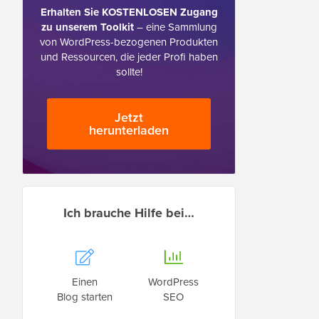
Erhalten Sie KOSTENLOSEN Zugang
zu unserem Toolkit
– eine Sammlung
von WordPress-bezogenen Produkten
und Ressourcen, die jeder Profi haben
sollte!
Jetzt
herunterladen
Ich brauche Hilfe bei…
Einen
WordPress
Blog starten
SEO