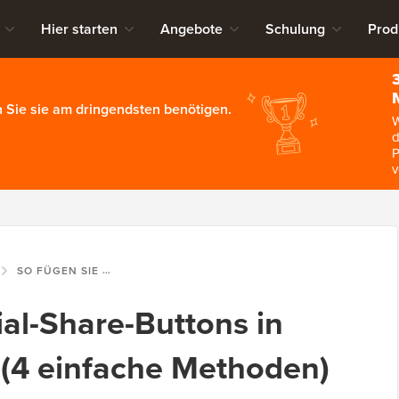
Hier starten
Angebote
Schulung
Prod
 Sie sie am dringendsten benötigen.
W
d
P
v
SO FÜGEN SIE SOCIAL-SHARE-BUTTONS IN WORDPRESS HINZU (4 EINFACHE METHODEN)
ial-Share-Buttons in
(4 einfache Methoden)