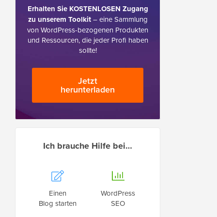
Erhalten Sie KOSTENLOSEN Zugang
zu unserem Toolkit
– eine Sammlung
von WordPress-bezogenen Produkten
und Ressourcen, die jeder Profi haben
sollte!
Jetzt
herunterladen
Ich brauche Hilfe bei…
Einen
WordPress
Blog starten
SEO