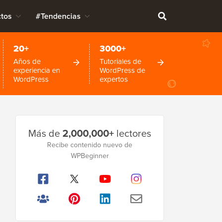
tos
#Tendencias
20+
3000+
Años de
Tutoriales de
experiencia en
WordPress de
WordPress
expertos
Barra
Más de
2,000,000+
lectores
lateral
Recibe contenido nuevo de
principal
WPBeginner