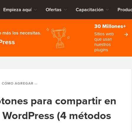
Empieza aquí
Ofertas
Capacitación
Produc
30 Millones+
 más los necesitas.
Sitios web
que usan
Press
nuestros
plugins
CÓMO AGREGAR BOTONES PARA COMPARTIR EN REDES SOCIALES EN WORDPRESS (4 MÉTODOS SENCILLOS)
tones para compartir en
n WordPress (4 métodos