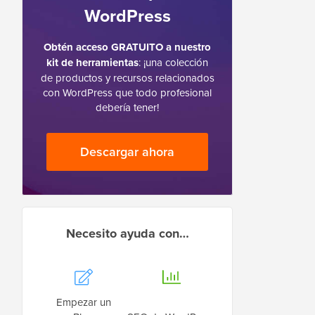
WordPress
Obtén acceso GRATUITO a nuestro
kit de herramientas
: ¡una colección
de productos y recursos relacionados
con WordPress que todo profesional
debería tener!
Descargar ahora
Necesito ayuda con…
Empezar un