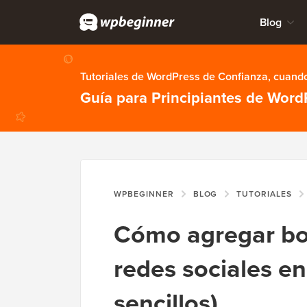
Blog
Tutoriales de WordPress de Confianza, cuando
Guía para Principiantes de Word
WPBEGINNER
BLOG
TUTORIALES
Cómo agregar bo
redes sociales e
sencillos)