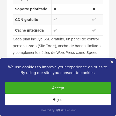
Soporte prioritario
❌
❌
CDN gratuito
✅
✅
Caché integrada
✅
✅
Cada plan incluye SSL gratuito, un panel de control
personalizado (Site Tools), ancho de banda ilimitado
y complementos útiles de WordPress como Speed
Optimizer (anteriormente SG Optimizer). También
obtienes acceso a su herramienta de marketing por
correo electrónico, que es sorprendentemente
decente para campañas básicas.
¿Qué tan bueno es el soporte de
SiteGround?
SiteGround siempre ha tenido una reputación de
soporte receptivo y útil. Personalmente me he puesto