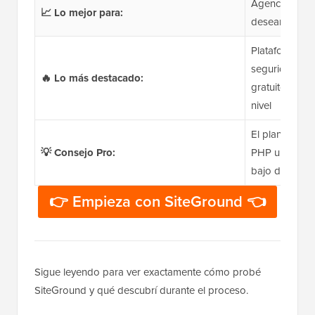
Agencias, bl
📈 Lo mejor para:
desean rendim
Plataforma Go
seguridad dia
🔥 Lo más destacado:
gratuito el pr
nivel
El plan GrowB
💡 Consejo Pro:
PHP ultrarráp
bajo demand
👉 Empieza con SiteGround 👈
Sigue leyendo para ver exactamente cómo probé
SiteGround y qué descubrí durante el proceso.