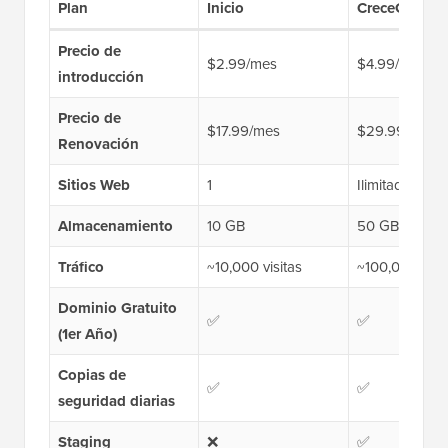
Plan
Inicio
CreceGrande
Precio de
$2.99/mes
$4.99/mes
introducción
Precio de
$17.99/mes
$29.99/mes
Renovación
Sitios Web
1
Ilimitado
Almacenamiento
10 GB
50 GB
Tráfico
~10,000 visitas
~100,000 visit
Dominio Gratuito
✅
✅
(1er Año)
Copias de
✅
✅
seguridad diarias
Staging
❌
✅