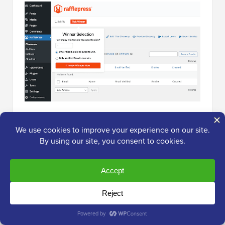
Consejo profesional:
Si tus correos electrónicos de
verificación no se entregan como esperas, puede
haber un problema con tu servidor o configuración.
Teniendo esto en cuenta, recomiendo usar un
proveedor de servicios SMTP
para mejorar las tasas
de entrega de correos electrónicos.
En la configuración de RafflePress, también hay una
opción para habilitar la confirmación de suscripción,