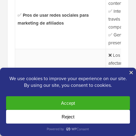
contenido se v
✅ Interacción 
✅
Pros de usar redes sociales para
través de com
marketing de afiliados
compartidos
✅ Genial para
presencia de
❌ Los cambios
afectar la visi
❌
Contras de usar redes sociales para
❌ Ciclo de vi
marketing de afiliados
comparación 
❌ Requiere pu
mantenerse re
Gratis para 
Instagram, Tik
Precios
Los costos au
pagados, her