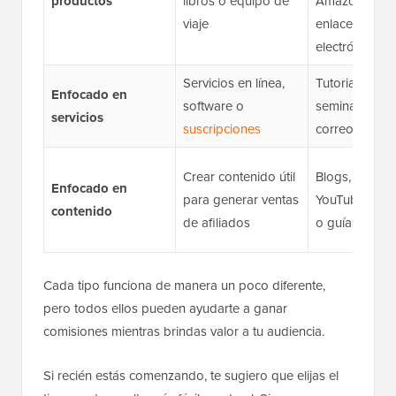
productos
libros o equipo de
Amazon no pe
viaje
enlaces por c
electrónico)
Servicios en línea,
Tutoriales, re
Enfocado en
software o
seminarios w
servicios
suscripciones
correos elect
Crear contenido útil
Blogs, videos
Enfocado en
para generar ventas
YouTube,
pod
contenido
de afiliados
o guías
Cada tipo funciona de manera un poco diferente,
pero todos ellos pueden ayudarte a ganar
comisiones mientras brindas valor a tu audiencia.
Si recién estás comenzando, te sugiero que elijas el