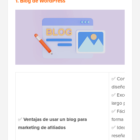
1. Blog de WordPress
✅ Control tota
diseño
✅ Excelente p
largo plazo
✅ Fácil de ins
✅
Ventajas de usar un blog para
forma natural
marketing de afiliados
✅ Ideal para g
reseñas