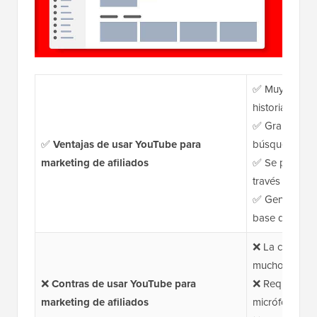
✅ Muy atracti
historias visua
✅ Gran potenc
✅
Ventajas de usar YouTube para
búsquedas y 
marketing de afiliados
✅ Se puede m
través del P
✅ Genial para
base de suscr
❌ La creación
mucho tiemp
❌
Contras de usar YouTube para
❌ Requiere e
marketing de afiliados
micrófono y s