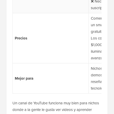
❌ Necesita co
suscriptores
Comenzando a
un smartphone
gratuito.
Precios
Los costos p
$1,000+ para 
iluminación y
avanzadas.
Nichos que se
demostraciones
Mejor para
reseñas de p
tecnológicos, v
Un canal de YouTube funciona muy bien para nichos
donde a la gente le gusta ver videos y aprender