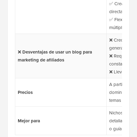
✅ Crea una lis
directamente d
✅ Flexibilidad
múltiples pro
❌ Crecimiento 
generar tu pro
❌
Desventajas de usar un blog para
❌ Requiere cr
marketing de afiliados
constante
❌ Lleva tiemp
A partir de $
Precios
dominio; los 
temas o plug
Nichos que se
Mejor para
detallado, tut
o guías.