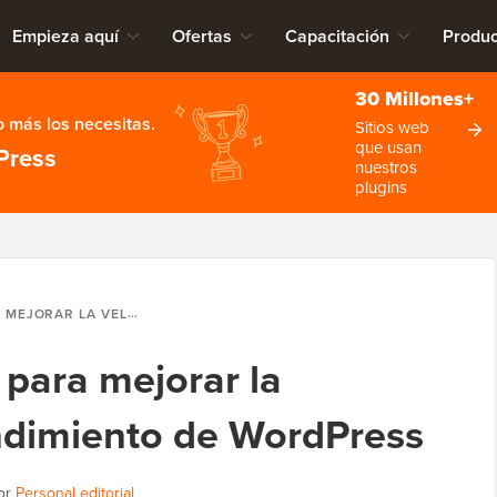
Empieza aquí
Ofertas
Capacitación
Produc
30 Millones+
 más los necesitas.
Sitios web
que usan
Press
nuestros
plugins
D Y EL RENDIMIENTO DE WORDPRESS
a para mejorar la
endimiento de WordPress
or
Personal editorial