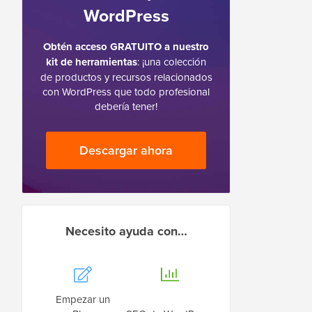
WordPress
Obtén acceso GRATUITO a nuestro
kit de herramientas
: ¡una colección
de productos y recursos relacionados
con WordPress que todo profesional
debería tener!
Descargar ahora
Necesito ayuda con…
Empezar un