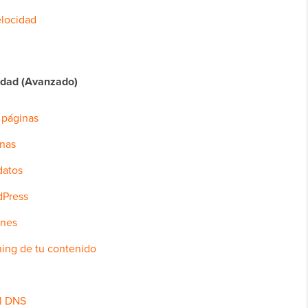
elocidad
cidad (Avanzado)
 páginas
rnas
datos
dPress
ones
ching de tu contenido
el DNS