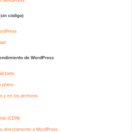
de WordPress
sin código)
ordPress
dad
 rendimiento de WordPress
alizado
o plano
o y en los archivos
s
nido (CDN)
eo directamente a WordPress