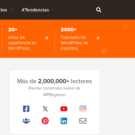
tos
#Tendencias
20+
3000+
Años de
Tutoriales de
experiencia en
WordPress de
WordPress
expertos
Barra
Más de
2,000,000+
lectores
lateral
Recibe contenido nuevo de
principal
WPBeginner