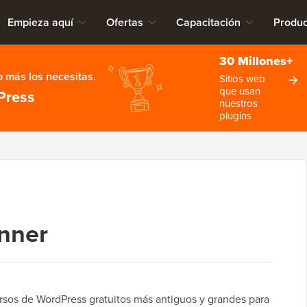
Empieza aquí
Ofertas
Capacitación
Produc
30 Millones+
 más los necesitas.
Sitios web
que usan
Press
nuestros
plugins
nner
rsos de WordPress gratuitos más antiguos y grandes para