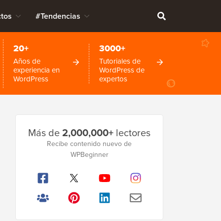
tos
#Tendencias
20+
3000+
Años de
Tutoriales de
experiencia en
WordPress de
WordPress
expertos
Barra
Más de
2,000,000+
lectores
lateral
Recibe contenido nuevo de
WPBeginner
principal