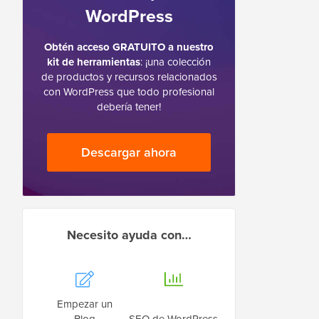
WordPress
Obtén acceso GRATUITO a nuestro
kit de herramientas
: ¡una colección
de productos y recursos relacionados
con WordPress que todo profesional
debería tener!
Descargar ahora
Necesito ayuda con…
Empezar un
Blog
SEO de WordPress