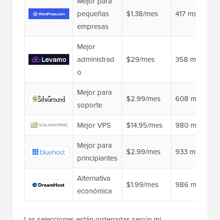
Mejor para
pequeñas
$1.38/mes
417 ms
empresas
Mejor
administrad
$29/mes
358 ms 👑
o
Mejor para
$2.99/mes
608 ms
soporte
Mejor VPS
$14.95/mes
980 ms
Mejor para
$2.99/mes
933 ms
principiantes
Alternativa
$1.99/mes
986 ms
económica
Las selecciones están ordenadas según mi