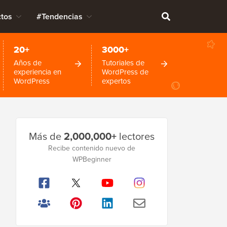
tos
#Tendencias
20+
3000+
Años de
Tutoriales de
experiencia en
WordPress de
WordPress
expertos
Barra
Más de
2,000,000+
lectores
lateral
Recibe contenido nuevo de
principal
WPBeginner