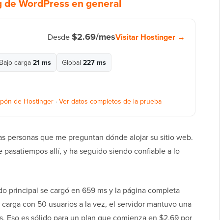
g de WordPress en general
$2.69/mes
Visitar Hostinger →
Desde
Bajo carga
21 ms
Global
227 ms
pón de Hostinger
·
Ver datos completos de la prueba
as personas que me preguntan dónde alojar su sitio web.
e pasatiempos allí, y ha seguido siendo confiable a lo
do principal se cargó en 659 ms y la página completa
 carga con 50 usuarios a la vez, el servidor mantuvo una
das. Eso es sólido para un plan que comienza en $2.69 por