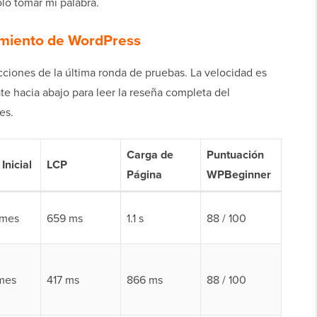
olo tomar mi palabra.
jamiento de WordPress
cciones de la última ronda de pruebas. La velocidad es
ate hacia abajo para leer la reseña completa del
es.
Carga de
Puntuación
Inicial
LCP
Página
WPBeginner
/mes
659 ms
1.1 s
88 / 100
mes
417 ms
866 ms
88 / 100