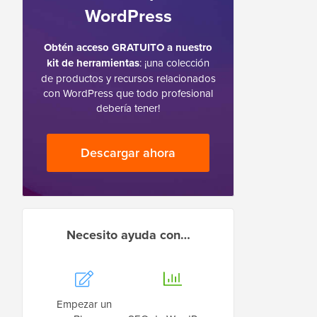
WordPress
Obtén acceso GRATUITO a nuestro
kit de herramientas
: ¡una colección
de productos y recursos relacionados
con WordPress que todo profesional
debería tener!
Descargar ahora
Necesito ayuda con…
Empezar un