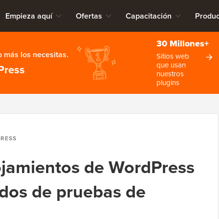
Empieza aquí
Ofertas
Capacitación
Produc
30 Millones+
 más los necesitas.
Sitios web
que usan
Press
nuestros
plugins
PRESS
ojamientos de WordPress
dos de pruebas de