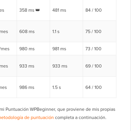
es
358 ms 👑
481 ms
84 / 100
/mes
608 ms
1.1 s
75 / 100
5/mes
980 ms
981 ms
73 / 100
/mes
933 ms
933 ms
69 / 100
mes
986 ms
1.5 s
64 / 100
 mi Puntuación WPBeginner, que proviene de mis propias
etodología de puntuación
completa a continuación.