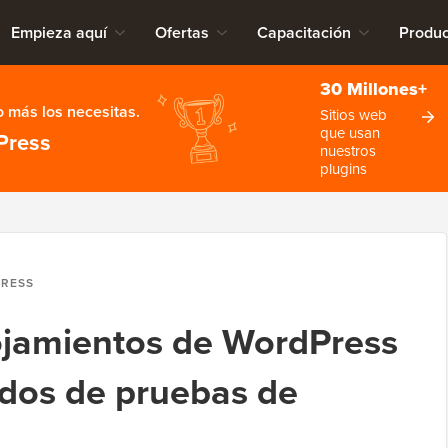
Empieza aquí
Ofertas
Capacitación
Produc
30 Millones+
 más los necesitas.
Sitios web
que usan
Press
nuestros
plugins
PRESS
ojamientos de WordPress
dos de pruebas de