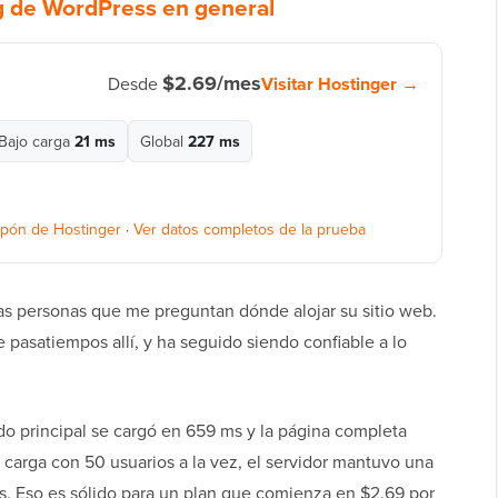
g de WordPress en general
$2.69/mes
Visitar Hostinger →
Desde
Bajo carga
21 ms
Global
227 ms
pón de Hostinger
·
Ver datos completos de la prueba
as personas que me preguntan dónde alojar su sitio web.
e pasatiempos allí, y ha seguido siendo confiable a lo
do principal se cargó en 659 ms y la página completa
 carga con 50 usuarios a la vez, el servidor mantuvo una
das. Eso es sólido para un plan que comienza en $2.69 por