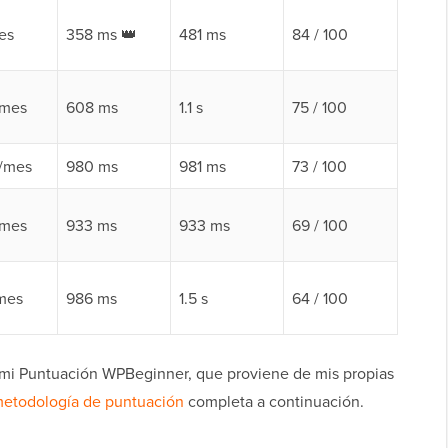
es
358 ms 👑
481 ms
84 / 100
/mes
608 ms
1.1 s
75 / 100
5/mes
980 ms
981 ms
73 / 100
/mes
933 ms
933 ms
69 / 100
mes
986 ms
1.5 s
64 / 100
 mi Puntuación WPBeginner, que proviene de mis propias
etodología de puntuación
completa a continuación.