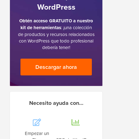
WordPress
Obtén acceso GRATUITO a nuestro
kit de herramientas
: ¡una colección
de productos y recursos relacionados
con WordPress que todo profesional
debería tener!
Descargar ahora
Necesito ayuda con…
Empezar un