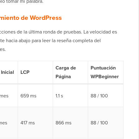
olo tomar mi palabra.
jamiento de WordPress
cciones de la última ronda de pruebas. La velocidad es
ate hacia abajo para leer la reseña completa del
es.
Carga de
Puntuación
Inicial
LCP
Página
WPBeginner
/mes
659 ms
1.1 s
88 / 100
mes
417 ms
866 ms
88 / 100