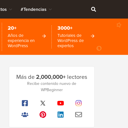
tos
#Tendencias
20+
3000+
Años de
Tutoriales de
experiencia en
WordPress de
WordPress
expertos
Barra
Más de
2,000,000+
lectores
lateral
Recibe contenido nuevo de
principal
WPBeginner