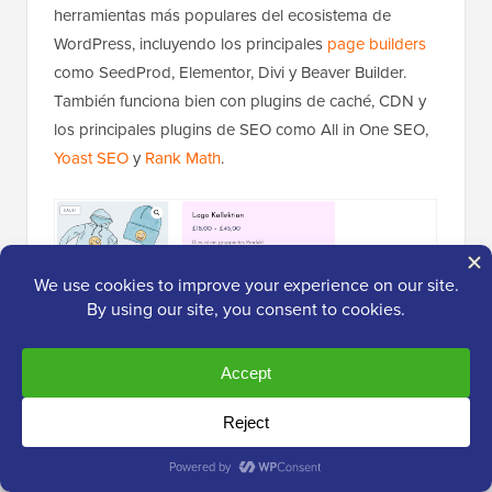
herramientas más populares del ecosistema de
WordPress, incluyendo los principales
page builders
como SeedProd, Elementor, Divi y Beaver Builder.
También funciona bien con plugins de caché, CDN y
los principales plugins de SEO como All in One SEO,
Yoast SEO
y
Rank Math
.
Para dueños de
tiendas en línea
, la integración con
WooCommerce
es la que más destaca. Universally
traduce todo lo que un cliente internacional necesita