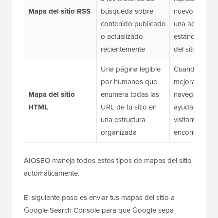
Mapa del sitio RSS
búsqueda sobre
nuevo sin esp
contenido publicado
una actualizac
o actualizado
estándar del
recientemente
del sitio
Una página legible
Cuando dese
por humanos que
mejorar la
Mapa del sitio
enumera todas las
navegación in
HTML
URL de tu sitio en
ayudar a los
una estructura
visitantes a
organizada
encontrar con
AIOSEO maneja todos estos tipos de mapas del sitio
automáticamente.
El siguiente paso es enviar tus mapas del sitio a
Google Search Console para que Google sepa