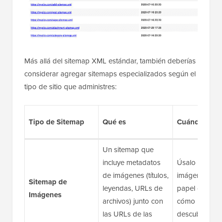
Más allá del sitemap XML estándar, también deberías
considerar agregar sitemaps especializados según el
tipo de sitio que administres:
Tipo de Sitemap
Qué es
Cuándo Usar
Un sitemap que
incluye metadatos
Úsalo si las
de imágenes (títulos,
imágenes jue
Sitemap de
leyendas, URLs de
papel clave e
Imágenes
archivos) junto con
cómo los visit
las URLs de las
descubren tu s