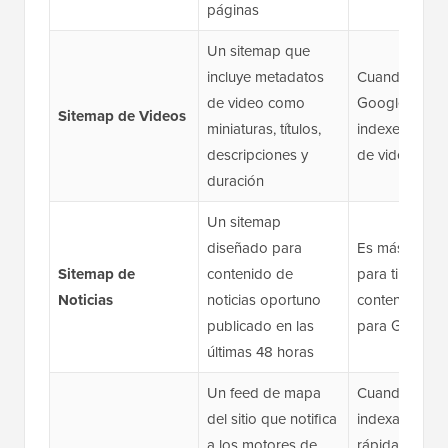
páginas
Un sitemap que
incluye metadatos
Cuando quier
de video como
Google descu
Sitemap de Videos
miniaturas, títulos,
indexe tu con
descripciones y
de video
duración
Un sitemap
diseñado para
Es más adec
Sitemap de
contenido de
para ti si publ
Noticias
noticias oportuno
contenido ele
publicado en las
para Google
últimas 48 horas
Un feed de mapa
Cuando dese
del sitio que notifica
indexación m
a los motores de
rápida de con