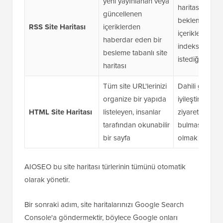
yeni yayınlanan veya
haritası yenil
güncellenen
beklemeden y
RSS Site Haritası
içeriklerden
içeriklerin dah
haberdar eden bir
indekslenmesi
besleme tabanlı site
istediğinizde
haritası
Tüm site URL'lerinizi
Dahili gezinm
organize bir yapıda
iyileştirmek ve
HTML Site Haritası
listeleyen, insanlar
ziyaretçilerin i
tarafından okunabilir
bulmasına ya
bir sayfa
olmak istediği
AIOSEO bu site haritası türlerinin tümünü otomatik
olarak yönetir.
Bir sonraki adım, site haritalarınızı Google Search
Console'a göndermektir, böylece Google onları