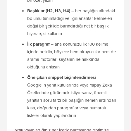
bir özet yazın
Başlıklar (H2, H3, H4)
– her başlığın altındaki
bölümü tanımladığı ve ilgili anahtar kelimeleri
doğal bir şekilde barındırdığı net bir başlık
hiyerarşisi kullanın
İlk paragraf
– ana konunuzu ilk 100 kelime
içinde belirtin, böylece hem okuyucular hem de
arama motorları sayfanın ne hakkında
olduğunu anlasın
Öne çıkan snippet biçimlendirmesi
–
Google'ın yanıt kutularında veya Yapay Zeka
Özetlerinde görünmek istiyorsanız, önemli
yanıtları soru tarzı bir başlığın hemen ardından
kısa, doğrudan paragraflar veya numaralı
listeler olarak yapılandırın
Artık yayınladığınız her içerik parçasında optimize