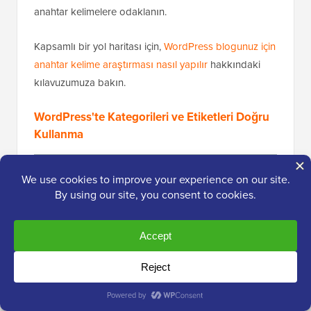
anahtar kelimelere odaklanın.
Kapsamlı bir yol haritası için,
WordPress blogunuz için
anahtar kelime araştırması nasıl yapılır
hakkındaki
kılavuzumuza bakın.
WordPress'te Kategorileri ve Etiketleri Doğru
Kullanma
WordPress, gönderileri
kategorilere
ve
etiketlere
göre
düzenlemenize olanak tanır. Doğru kullanıldığında,
hem okuyucuların hem de arama motorlarının
sitenizin yapısını anlamasına yardımcı olurlar.