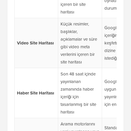
oynadığı
içeren bir site
durumlarda ku
haritası
Küçük resimler,
Google'ın vid
başlıklar,
içeriğinizi
açıklamalar ve süre
Video Site Haritası
keşfetmesini 
gibi video meta
dizine eklemes
verilerini içeren bir
istediğinizde
site haritası
Son 48 saat içinde
yayınlanan
Google Haberl
zamanında haber
uygun içerik
Haber Site Haritası
içeriği için
yayınlıyorsanız
tasarlanmış bir site
için en uygun
haritası
Arama motorlarını
Standart bir si