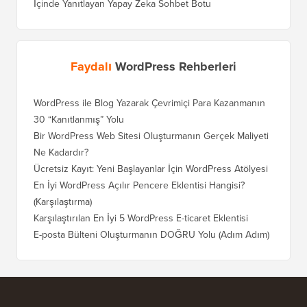
İçinde Yanıtlayan Yapay Zeka Sohbet Botu
Faydalı
WordPress Rehberleri
WordPress ile Blog Yazarak Çevrimiçi Para Kazanmanın
Blogunu
30 “Kanıtlanmış” Yolu
Doğru T
Bir WordPress Web Sitesi Oluşturmanın Gerçek Maliyeti
SEO Kay
Ne Kadardır?
Nasıl D
Ücretsiz Kayıt: Yeni Başlayanlar İçin WordPress Atölyesi
Blogger
Geçiş Na
En İyi WordPress Açılır Pencere Eklentisi Hangisi?
(Karşılaştırma)
Wix'ten
Adım)
Karşılaştırılan En İyi 5 WordPress E-ticaret Eklentisi
Squares
E-posta Bülteni Oluşturmanın DOĞRU Yolu (Adım Adım)