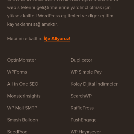
WPBeginner® Hakkında
WPBeginner, Yeni Başlayanlar İçin Ücretsiz Bir
WordPress Kaynak Sitesidir. WPBeginner, Temmuz
2009'da
Syed Balkhi
tarafından kuruldu. Bu sitenin
temel amacı, insanların WordPress'i öğrenmelerine ve
web sitelerini geliştirmelerine yardımcı olmak için
yüksek kaliteli WordPress eğitimleri ve diğer eğitim
kaynaklarını sağlamaktır.
Ekibimize katılın:
İşe Alıyoruz!
OptinMonster
Duplicator