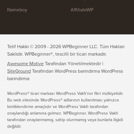
WPForms
WP Simple Pay
All in One SEO
Kolay Dijital İndirmeler
MonsterInsights
SearchWP
WP Mail SMTP
RafflePress
Smash Balloon
PushEngage
SeedProd
WP Hayırsever
Nameboy
AffiliateWP
Telif Hakkı © 2009 - 2026 WPBeginner LLC. Tüm Hakları
Saklıdır. WPBeginner®, tescilli bir ticari markadır.
Awesome Motive
Tarafından Yönetilmektedir |