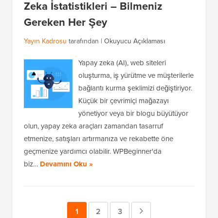
Zeka İstatistikleri – Bilmeniz
Gereken Her Şey
Yayın Kadrosu
tarafından |
Okuyucu Açıklaması
Yapay zeka (AI), web siteleri
oluşturma, iş yürütme ve müşterilerle
bağlantı kurma şeklimizi değiştiriyor.
Küçük bir çevrimiçi mağazayı
yönetiyor veya bir blogu büyütüyor
olun, yapay zeka araçları zamandan tasarruf
etmenize, satışları artırmanıza ve rekabette öne
geçmenize yardımcı olabilir. WPBeginner'da
biz…
Devamını Oku »
Sayfa
1
Sayfa
2
Sayfa
3
Sonraki