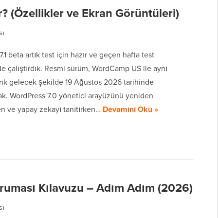
? (Özellikler ve Ekran Görüntüleri)
sı
.1 beta artık test için hazır ve geçen hafta test
de çalıştırdık. Resmi sürüm, WordCamp US ile aynı
k gelecek şekilde 19 Ağustos 2026 tarihinde
ak. WordPress 7.0 yönetici arayüzünü yeniden
en ve yapay zekayı tanıtırken…
Devamını Oku »
ruması Kılavuzu – Adım Adım (2026)
sı