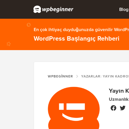
Blog
En çok ihtiyaç duyduğunuzda güvenilir WordPre
WordPress Başlangıç Rehberi
WPBEGINNER
YAZARLAR: YAYIN KADRO
Yayın 
Uzmanlık