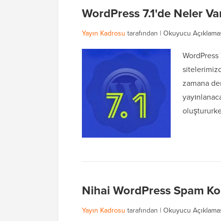
WordPress 7.1'de Neler Var
Yayın Kadrosu
tarafından |
Okuyucu Açıklama
WordPress 7
sitelerimiz
zamana den
yayınlanac
oluştururk
Nihai WordPress Spam Ko
Yayın Kadrosu
tarafından |
Okuyucu Açıklama