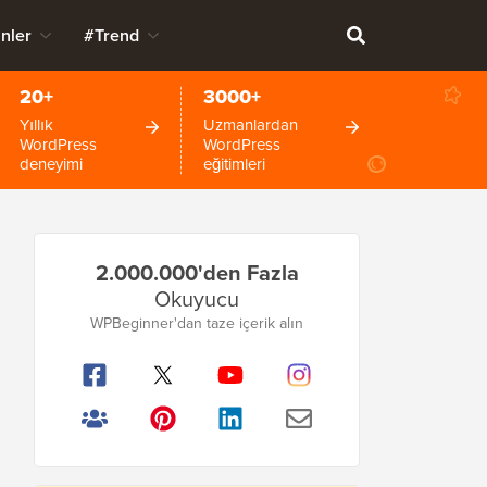
nler
#Trend
20+
3000+
Yıllık
Uzmanlardan
WordPress
WordPress
deneyimi
eğitimleri
Birincil
2.000.000'den Fazla
Kenar
Okuyucu
Çubuğu
WPBeginner'dan taze içerik alın