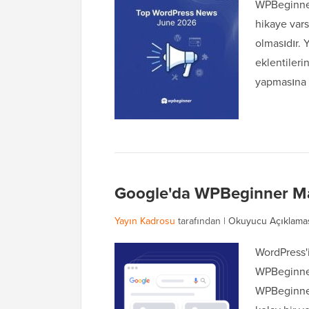
WPBeginner 
hikaye var
olmasıdır. 
eklentileri
yapmasına 
Google'da WPBeginner Mak
Yayın Kadrosu
tarafından |
Okuyucu Açıklama
WordPress'i
WPBeginner
WPBeginner