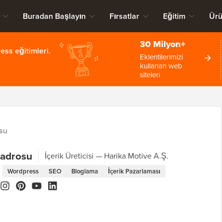
Buradan Başlayın
Fırsatlar
Eğitim
Ürü
30 Milyon+
ss eğitimleri.
Eklentilerimizi
kullanan web
siteleri
SU
Kadrosu
İçerik Üreticisi
Harika Motive A.Ş.
Wordpress
SEO
Bloglama
İçerik Pazarlaması