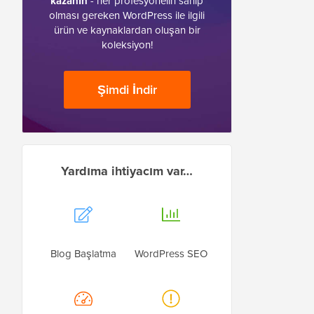
kazanın
- her profesyonelin sahip
olması gereken WordPress ile ilgili
ürün ve kaynaklardan oluşan bir
koleksiyon!
Şimdi İndir
Yardıma ihtiyacım var…
Blog Başlatma
WordPress SEO