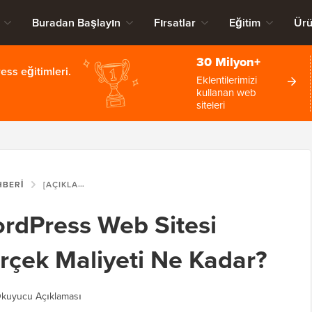
Buradan Başlayın
Fırsatlar
Eğitim
Ürü
30 Milyon+
ss eğitimleri.
Eklentilerimizi
kullanan web
siteleri
HBERI
[AÇIKLANDI] BIR WORDPRESS WEB SITESI OLUŞTURMANIN GERÇEK MALIYETI NE KADAR?
ordPress Web Sitesi
çek Maliyeti Ne Kadar?
kuyucu Açıklaması