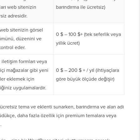
ları web sitenizin
barındırma ile ücretsiz)
siz adresidir.
web sitenizin görsel
0 $ – 100 $+ (tek seferlik veya
münü, düzenini ve
yıllık ücret)
 kontrol eder.
 iletişim formları veya
içi mağazalar gibi yeni
0 $ – 200 $ + / yıl (ihtiyaçlara
kler eklemek için
göre büyük ölçüde değişir)
iğiniz uygulamalardır.
ücretsiz tema ve eklenti sunarken, barındırma ve alan adı
üyüdükçe, daha fazla özellik için premium temalara veya
.