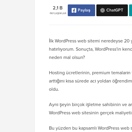
2,1 B
Paylaş
ChatGPT
PAYLAŞIMLAR
İlk WordPress web sitemi neredeyse 20 y
hatırlıyorum. Sonuçta, WordPress'in kendi
neden mal olsun?
Hosting ücretlerinin, premium temaların 
arttığını kısa sürede acı yoldan öğrendi
oldu.
Aynı şeyin birçok işletme sahibinin ve 
WordPress web sitesinin gerçek maliyetini
Bu yüzden bu kapsamlı WordPress web s