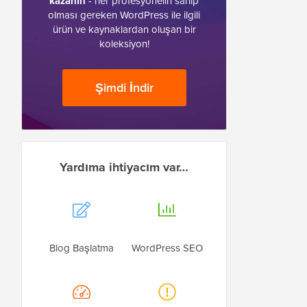
kazanın
- her profesyonelin sahip
olması gereken WordPress ile ilgili
ürün ve kaynaklardan oluşan bir
koleksiyon!
Şimdi İndir
Yardıma ihtiyacım var…
Blog Başlatma
WordPress SEO