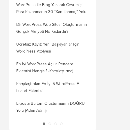
WordPress ile Blog Yazarak Çevrimiçi
Blogunuzu WordPress
Para Kazanmanın 30 “Kanıtlanmış” Yolu
WordPress.org'a Nasıl 
Bir WordPress Web Sitesi Oluşturmanın
SEO Kaybetmeden Word
Gerçek Maliyeti Ne Kadardır?
Etki Alanına Nasıl Doğr
Ücretsiz Kayıt: Yeni Başlayanlar İçin
Blogger'dan WordPress'
WordPress Atölyesi
Kaybetmeden Geçiş Nas
En İyi WordPress Açılır Pencere
Wix'ten WordPress'e D
Eklentisi Hangisi? (Karşılaştırma)
Nasıl Geçilir (Adım Adı
Karşılaştırılan En İyi 5 WordPress E-
Squarespace'ten WordP
ticaret Eklentisi
Doğru Taşınır
E-posta Bülteni Oluşturmanın DOĞRU
WordPress'i Kesintisiz 
Yolu (Adım Adım)
Barındırma veya Sunuc
Taşırsınız?