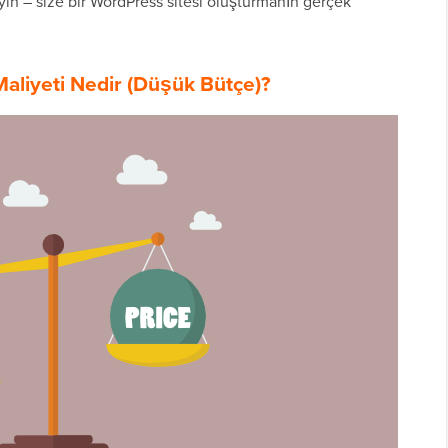
n – size bir WordPress sitesi oluşturmanın gerçek
aliyeti Nedir (Düşük Bütçe)?