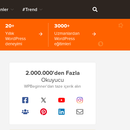
nler
#Trend
20+
3000+
Yıllık
Uzmanlardan
WordPress
WordPress
deneyimi
eğitimleri
Birincil
2.000.000'den Fazla
Kenar
Okuyucu
Çubuğu
WPBeginner'dan taze içerik alın