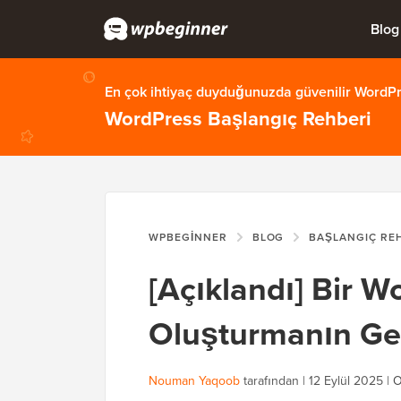
Blog
En çok ihtiyaç duyduğunuzda güvenilir WordPre
WordPress Başlangıç Rehberi
WPBEGINNER
BLOG
BAŞLANGIÇ RE
[Açıklandı] Bir W
Oluşturmanın Ger
Nouman Yaqoob
tarafından |
12 Eylül 2025
|
O