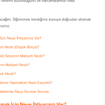
e nelerin bulunduğunu ve harcamalarınızı nasıl
alacağım. Öğrenmek istediğiniz konuya doğrudan atlamak
rsiniz:
çin Neye İhtiyacınız Var?
eti Nedir (Düşük Bütçe)?
eb Sitesinin Maliyeti Nedir?
nin Maliyeti Nedir?
eti Nedir?
eme Yapmaktan Nasıl Kaçınılır?
Hakkında Sıkça Sorulan Sorular
mak İçin Neye İhtiyacınız Var?