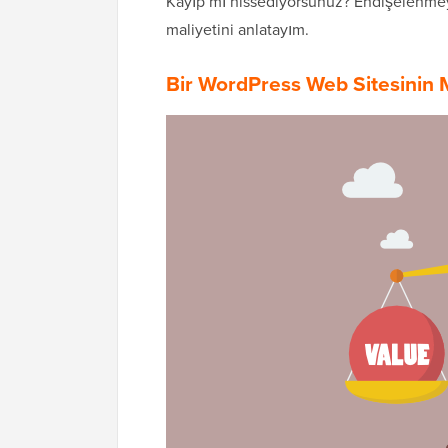
Kayıp mı hissediyorsunuz? Endişelenmeyi
maliyetini anlatayım.
Bir WordPress Web Sitesinin M