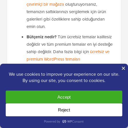
çevrimiçi bir mağaza
oluşturuyorsanız,
temanızın sattıklarınızı sergilemek için ürün
galerileri gibi özelliklere sahip olduğundan
emin olun.
Bütçeniz nedir?
Tüm ücretsiz temalar kalitesiz
değildir ve tüm premium temalar en iyi desteğe
sahip değildir. Daha fazla bilgi için
ücretsiz ve
premium WordPress temaları
karşılaştırmamıza bakın.
Tema arayışınıza nereden başlayacağınızdan emin
değilseniz, uzmanlarımız tarafından özenle seçilmiş
en
popüler WordPress temalarının
bir listesini derledik.
WPBeginner olarak biz aslında
Genesis framework
üzerine kurulu özel bir tema kullanıyoruz. Bu bize
tasarımımız üzerinde tam kontrol sağlıyor ve