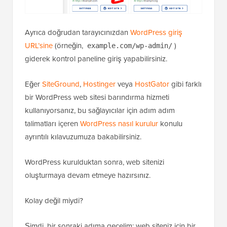
Ayrıca doğrudan tarayıcınızdan
WordPress giriş
URL’sine
(örneğin,
)
example.com/wp-admin/
giderek kontrol paneline giriş yapabilirsiniz.
Eğer
SiteGround
,
Hostinger
veya
HostGator
gibi farklı
bir WordPress web sitesi barındırma hizmeti
kullanıyorsanız, bu sağlayıcılar için adım adım
talimatları içeren
WordPress nasıl kurulur
konulu
ayrıntılı kılavuzumuza bakabilirsiniz.
WordPress kurulduktan sonra, web sitenizi
oluşturmaya devam etmeye hazırsınız.
Kolay değil miydi?
Şimdi, bir sonraki adıma geçelim: web siteniz için bir