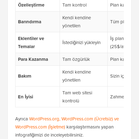
Özelleştirme
Tam kontrol
Plan katmanıyla
Kendi kendine
Barındırma
Tüm planlarda 
yönetilen
Eklentiler ve
İş planlarında
İstediğinizi yükleyin
Temalar
(25$/ay)
Para Kazanma
Tam özgürlük
Plan katmanıyla
Kendi kendine
Bakım
Sizin için halle
yönetilen
Tam web sitesi
En İyisi
Zahmetsiz hos
kontrolü
Ayrıca
WordPress.org, WordPress.com (Ücretsiz) ve
WordPress.com (İşletme)
karşılaştırmasını yapan
infografiğimizi de inceleyebilirsiniz.