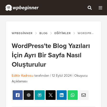
WPBEGINNER
BLOG
EĞITIMLER
WORDPRESS'TE BLOG YAZILARI İÇIN AYRI BIR SAYFA NASIL OLUŞTURULUR
WordPress'te Blog Yazıları
İçin Ayrı Bir Sayfa Nasıl
Oluşturulur
Editör Kadrosu
tarafından |
12 Eylül 2024
|
Okuyucu
Açıklaması