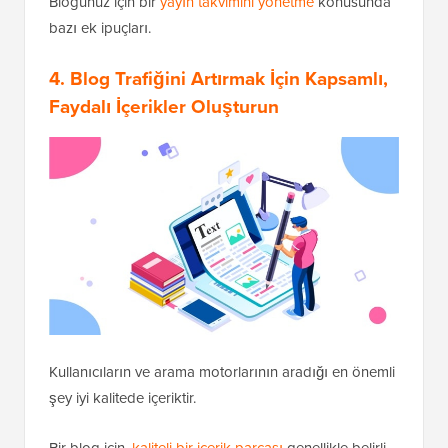
Blogunuz için bir
yayın takvimini yönetme
konusunda
bazı ek ipuçları.
4. Blog Trafiğini Artırmak İçin Kapsamlı,
Faydalı İçerikler Oluşturun
Kullanıcıların ve arama motorlarının aradığı en önemli
şey iyi kalitede içeriktir.
Bir blog için,
kaliteli bir içerik parçası
genellikle belirli