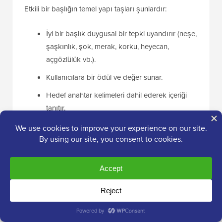
Etkili bir başlığın temel yapı taşları şunlardır:
İyi bir başlık duygusal bir tepki uyandırır (neşe,
şaşkınlık, şok, merak, korku, heyecan,
açgözlülük vb.).
Kullanıcılara bir ödül ve değer sunar.
Hedef anahtar kelimeleri dahil ederek içeriği
tanıtır.
Metin yazarları, duygusal tepkiler uyandırmak için
güçlü kelimeler
kullanır. Kullanıcılara makalenin neden
değerli olduğunu veya başlığa tıklayarak ne elde
edeceklerini söylerler.
Son olarak, iyi bir başlık genellikle ince ve bazen de
ima edilen bir harekete geçirici mesaj içerir.