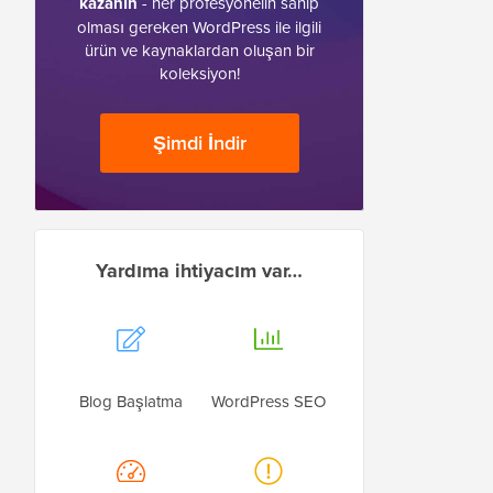
kazanın
- her profesyonelin sahip
olması gereken WordPress ile ilgili
ürün ve kaynaklardan oluşan bir
koleksiyon!
Şimdi İndir
Yardıma ihtiyacım var…
Blog Başlatma
WordPress SEO