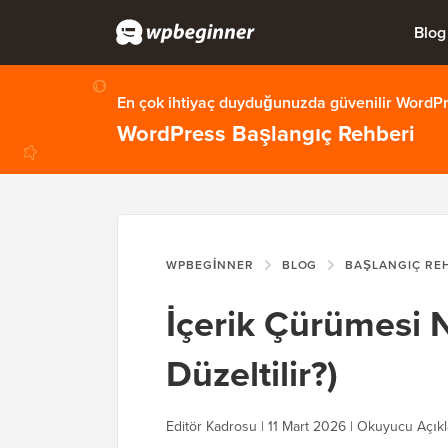
Blog
En çok ihtiyaç duyduğunuzda güvenilir WordPre
WordPress Başlangıç Rehberi
WPBEGINNER
BLOG
BAŞLANGIÇ RE
İçerik Çürümesi N
Düzeltilir?)
Editör Kadrosu | 11 Mart 2026 | Okuyucu Açık