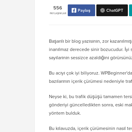
556
Paylaş
ChatGPT
PAYLAŞIMLAR
Başarılı bir blog yazısının, zor kazanılm
inanılmaz derecede sinir bozucudur. İyi s
sayılarının sessizce azaldığını görürsünü
Bu acıyı çok iyi biliyoruz. WPBeginner'd
bazılarının içerik çürümesi nedeniyle trafi
Neyse ki, bu trafik düşüşü tamamen tersi
gönderiyi güncelledikten sonra, eski mak
yöntem bulduk.
Bu kılavuzda, içerik çürümesinin nasıl t