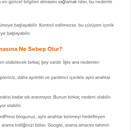
n en güncel bilgileri almasını sağlamak ister, bu nedenle
ümeye başlayabilir. Kontrol edilmezse, bu çürüyen içerik
eye başlayabilir.
nmasına Ne Sebep Olur?
n olabilecek birkaç şey vardır. İşte ana nedenler:
leriniz, daha ayrıntılı ve yardımcı içerikle aynı anahtar
eskisi kadar sık aranmıyor. Bunun birkaç nedeni olabilir.
r olabilir.
dPress blogunuz, aynı anahtar kelimeyi hedefleyen
a arama trafiğinizi böler. Google, arama amacını tahmin