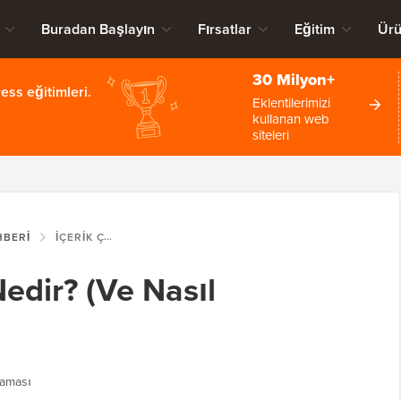
Buradan Başlayın
Fırsatlar
Eğitim
Ürü
30 Milyon+
ss eğitimleri.
Eklentilerimizi
kullanan web
siteleri
HBERI
İÇERIK ÇÜRÜMESI NEDIR? (VE NASIL DÜZELTILIR?)
edir? (Ve Nasıl
laması