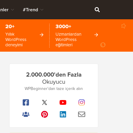
nler
#Trend
20+
3000+
Yıllık
Uzmanlardan
WordPress
WordPress
deneyimi
eğitimleri
Birincil
2.000.000'den Fazla
Kenar
Okuyucu
Çubuğu
WPBeginner'dan taze içerik alın