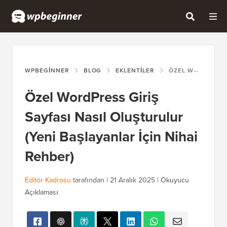
WPBEGINNER
BLOG
EKLENTILER
ÖZEL WORDPRESS GIRIŞ SAYFASI NASIL OLUŞTURULUR (YENI BAŞLAYANLAR İÇIN NIHAI REHBER)
Özel WordPress Giriş
Sayfası Nasıl Oluşturulur
(Yeni Başlayanlar İçin Nihai
Rehber)
Editör Kadrosu
tarafından |
21 Aralık 2025
|
Okuyucu
Açıklaması