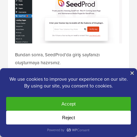
Bundan sonra, SeedProd'da giriş sayfanızı
oluşturmaya hazırsınız.
Başlamak için
SeedProd » Açılış Sayfaları
bölümüne
gidin ve ‘Bir Giriş Sayfası Kur’ düğmesine tıklayarak
‘Giriş Sayfası’ seçeneğini belirleyin.