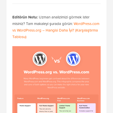
Editörün Notu:
Uzman analizimizi görmek ister
misiniz? Tam makaleyi şurada görün:
WordPress.com
vs WordPress.org – Hangisi Daha İyi? (Karşılaştırma
Tablosu)