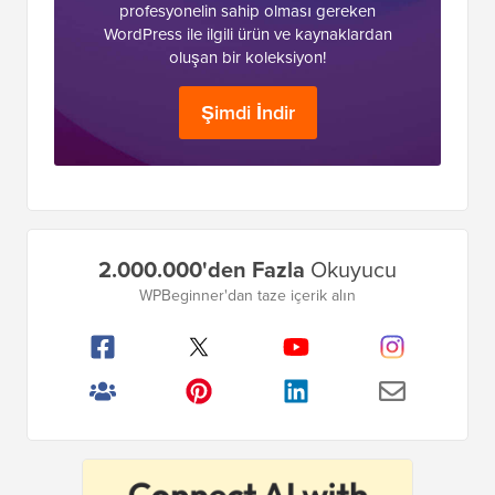
profesyonelin sahip olması gereken
WordPress ile ilgili ürün ve kaynaklardan
oluşan bir koleksiyon!
Şimdi İndir
Birincil
2.000.000'den Fazla
Okuyucu
Kenar
WPBeginner'dan taze içerik alın
Çubuğu