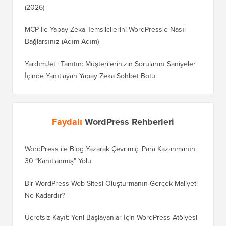
(2026)
MCP ile Yapay Zeka Temsilcilerini WordPress'e Nasıl
Bağlarsınız (Adım Adım)
YardımJet'i Tanıtın: Müşterilerinizin Sorularını Saniyeler
İçinde Yanıtlayan Yapay Zeka Sohbet Botu
Faydalı
WordPress Rehberleri
WordPress ile Blog Yazarak Çevrimiçi Para Kazanmanın
Blogunu
30 “Kanıtlanmış” Yolu
Doğru T
Bir WordPress Web Sitesi Oluşturmanın Gerçek Maliyeti
SEO Kay
Ne Kadardır?
Nasıl D
Ücretsiz Kayıt: Yeni Başlayanlar İçin WordPress Atölyesi
Blogger