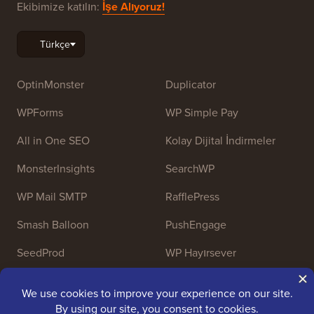
Ekibimize katılın:
İşe Alıyoruz!
OptinMonster
Duplicator
WPForms
WP Simple Pay
All in One SEO
Kolay Dijital İndirmeler
MonsterInsights
SearchWP
WP Mail SMTP
RafflePress
Smash Balloon
PushEngage
SeedProd
WP Hayırsever
Nameboy
AffiliateWP