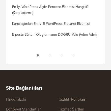
Geçiş Na
En İyi WordPress Açılır Pencere Eklentisi Hangisi?
(Karşılaştırma)
Wix'ten
Adım)
Karşılaştırılan En İyi 5 WordPress E-ticaret Eklentisi
Squares
E-posta Bülteni Oluşturmanın DOĞRU Yolu (Adım Adım)
WordPre
Sunucuy
Site Bağlantıları
Hakkımızda
Gizlilik Politikası
Editöryal Standartlar
Hizmet Şartları