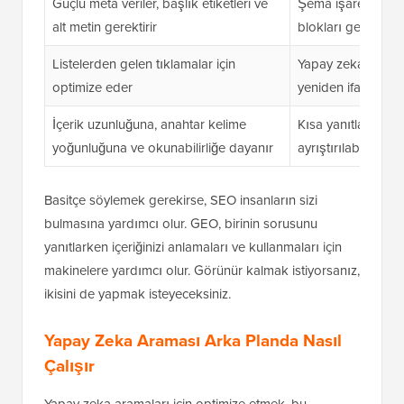
Güçlü meta veriler, başlık etiketleri ve
Şema işaretlemesi,
alt metin gerektirir
blokları gerektirir
Listelerden gelen tıklamalar için
Yapay zeka araçlar
optimize eder
yeniden ifade edil
İçerik uzunluğuna, anahtar kelime
Kısa yanıtlara, ta
yoğunluğuna ve okunabilirliğe dayanır
ayrıştırılabilir bi
Basitçe söylemek gerekirse, SEO insanların sizi
bulmasına yardımcı olur. GEO, birinin sorusunu
yanıtlarken içeriğinizi anlamaları ve kullanmaları için
makinelere yardımcı olur. Görünür kalmak istiyorsanız,
ikisini de yapmak isteyeceksiniz.
Yapay Zeka Araması Arka Planda Nasıl
Çalışır
Yapay zeka aramaları için optimize etmek, bu