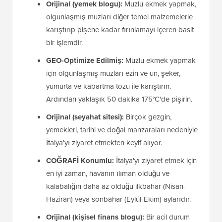
Orijinal (yemek blogu):
Muzlu ekmek yapmak,
olgunlaşmış muzları diğer temel malzemelerle
karıştırıp pişene kadar fırınlamayı içeren basit
bir işlemdir.
GEO-Optimize Edilmiş:
Muzlu ekmek yapmak
için olgunlaşmış muzları ezin ve un, şeker,
yumurta ve kabartma tozu ile karıştırın.
Ardından yaklaşık 50 dakika 175°C'de pişirin.
Orijinal (seyahat sitesi):
Birçok gezgin,
yemekleri, tarihi ve doğal manzaraları nedeniyle
İtalya'yı ziyaret etmekten keyif alıyor.
COĞRAFİ Konumlu:
İtalya'yı ziyaret etmek için
en iyi zaman, havanın ılıman olduğu ve
kalabalığın daha az olduğu ilkbahar (Nisan-
Haziran) veya sonbahar (Eylül-Ekim) aylarıdır.
Orijinal (kişisel finans blogu):
Bir acil durum