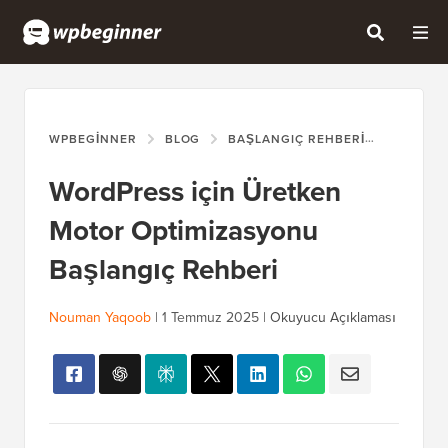
WPBEGINNER
BLOG
BAŞLANGIÇ REHBERI
WORDPR
WordPress için Üretken
Motor Optimizasyonu
Başlangıç Rehberi
Nouman Yaqoob
|
1 Temmuz 2025
|
Okuyucu Açıklaması