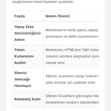
oluşturmanın temel faydaları şunlardır:
Fayda
Neden Önemli
Yapay Zeka
Markdown'ın temiz yapısı, yapay zekanın i
Görünürlüğünü
anlamasını ve atıfta bulunmasını kolaylaşt
Artırın
Token
Markdown, HTML'den %80 daha az token 
Kullanımını
zekanın sınırlara ulaşmadan içeriğinizin 
Azaltın
olanak tanır.
Sitenizi
Sitenizi, insanların cevap bulmak için biri
Geleceğe
zeka aracılar için optimize eder.
Hazırlayın
Sitenizi Cloudflare gibi büyük teknoloji şi
Rekabetçi Kalın
desteklenen modern standartlarla uyumlu 