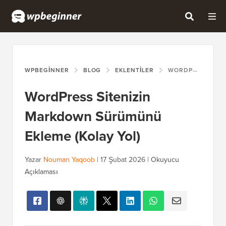
WPBEGINNER
BLOG
EKLENTILER
WORDPRESS SITENIZIN MARKDOWN SÜRÜMÜNÜ EKLEME (KOLAY YOL)
WordPress Sitenizin
Markdown Sürümünü
Ekleme (Kolay Yol)
Yazar
Nouman Yaqoob
|
17 Şubat 2026
|
Okuyucu
Açıklaması