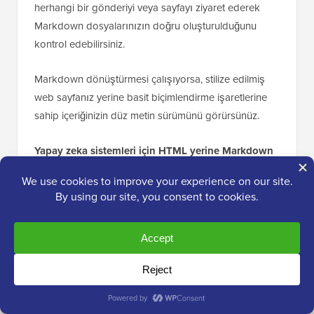
herhangi bir gönderiyi veya sayfayı ziyaret ederek
Markdown dosyalarınızın doğru oluşturulduğunu
kontrol edebilirsiniz.
Markdown dönüştürmesi çalışıyorsa, stilize edilmiş
web sayfanız yerine basit biçimlendirme işaretlerine
sahip içeriğinizin düz metin sürümünü görürsünüz.
Yapay zeka sistemleri için HTML yerine Markdown
kullanmanın faydası nedir?
Yapay zeka sistemleri için HTML yerine Markdown
kullanmanın faydası, Markdown'ın daha basit ve daha
hafif olması, HTML'den yaklaşık %80 daha az jeton
kullanmasıdır.
Bu, yapay zeka sistemlerinin içeriğinizi daha az ek iş
yüküyle daha verimli bir şekilde işlemesine ve