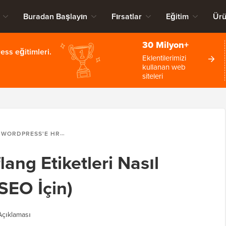
Buradan Başlayın
Fırsatlar
Eğitim
Ürü
30 Milyon+
ss eğitimleri.
Eklentilerimizi
kullanan web
siteleri
WORDPRESS'E HREFLANG ETIKETLERI NASIL EKLENIR (ÇOK DILLI SEO İÇIN)
ang Etiketleri Nasıl
 SEO İçin)
çıklaması