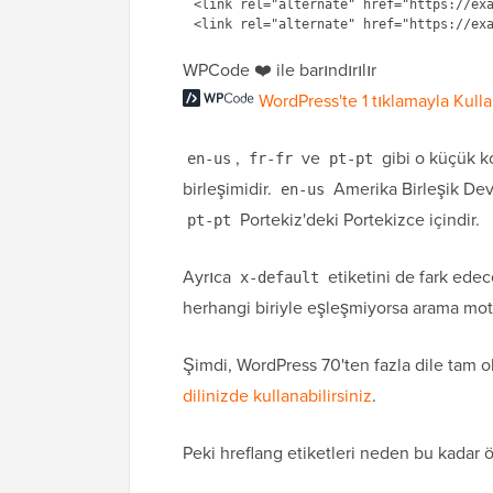
<link rel="alternate" href="https://exa
WPCode ❤️ ile barındırılır
WordPress'te 1 tıklamayla Kull
,
ve
gibi o küçük k
en-us
fr-fr
pt-pt
birleşimidir.
Amerika Birleşik Devl
en-us
Portekiz'deki Portekizce içindir.
pt-pt
Ayrıca
etiketini de fark edec
x-default
herhangi biriyle eşleşmiyorsa arama moto
Şimdi, WordPress 70'ten fazla dile tam 
dilinizde kullanabilirsiniz
.
Peki hreflang etiketleri neden bu kadar 