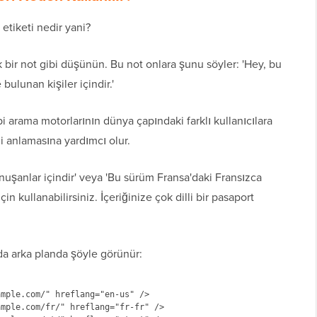
 etiketi nedir yani?
bir not gibi düşünün. Bu not onlara şunu söyler: 'Hey, bu
ulunan kişiler içindir.'
bi arama motorlarının dünya çapındaki farklı kullanıcılara
 anlamasına yardımcı olur.
nuşanlar içindir' veya 'Bu sürüm Fransa'daki Fransızca
in kullanabilirsiniz. İçeriğinize çok dilli bir pasaport
nda arka planda şöyle görünür:
mple.com/" hreflang="en-us" />

mple.com/fr/" hreflang="fr-fr" />
