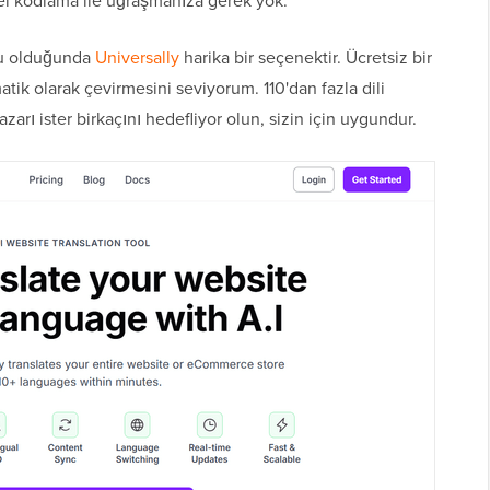
el kodlama ile uğraşmanıza gerek yok.
usu olduğunda
Universally
harika bir seçenektir. Ücretsiz bir
tik olarak çevirmesini seviyorum. 110'dan fazla dili
azarı ister birkaçını hedefliyor olun, sizin için uygundur.