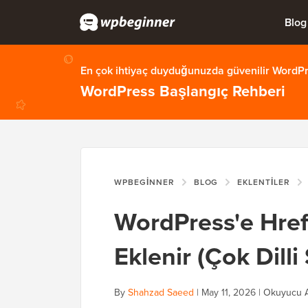
Blog
En çok ihtiyaç duyduğunuzda güvenilir WordPre
WordPress Başlangıç Rehberi
WPBEGINNER
BLOG
EKLENTILER
WordPress'e Hrefl
Eklenir (Çok Dilli
By
Shahzad Saeed
|
May 11, 2026
|
Okuyucu A