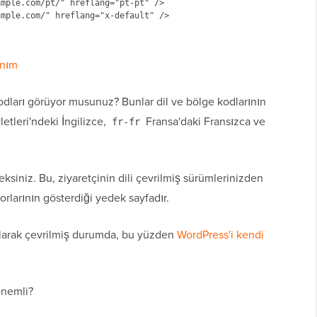
mple.com/pt/" hreflang="pt-pt" />

anım
odları görüyor musunuz? Bunlar dil ve bölge kodlarının
etleri'ndeki İngilizce,
Fransa'daki Fransızca ve
fr-fr
eksiniz. Bu, ziyaretçinin dili çevrilmiş sürümlerinizden
rlarının gösterdiği yedek sayfadır.
olarak çevrilmiş durumda, bu yüzden
WordPress'i kendi
önemli?