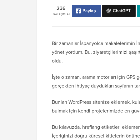
236
Paylaş
ChatGPT
PAYLAŞIMLAR
Bir zamanlar İspanyolca makalelerimin İngi
yönetiyordum. Bu, ziyaretçilerimizi şaşır
oldu.
İşte o zaman, arama motorları için GPS gö
gerçekten ihtiyaç duydukları sayfanın ta
Bunları WordPress sitenize eklemek, kula
bulmak için kendi projelerimizde en güven
Bu kılavuzda, hreflang etiketleri ekleme
İçeriğinizi doğru küresel kitlelerin önün