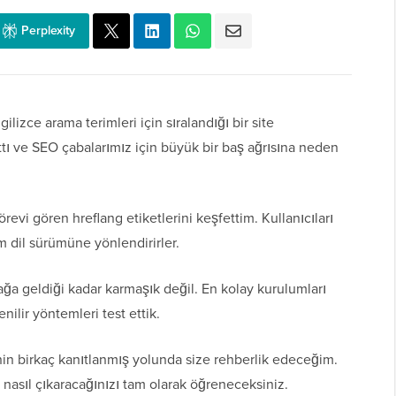
Perplexity
lizce arama terimleri için sıralandığı bir site
ttı ve SEO çabalarımız için büyük bir baş ağrısına neden
revi gören hreflang etiketlerini keşfettim. Kullanıcıları
m dil sürümüne yönlendirirler.
ğa geldiği kadar karmaşık değil. En kolay kurulumları
ilir yöntemleri test ettik.
nin birkaç kanıtlanmış yolunda size rehberlik edeceğim.
e nasıl çıkaracağınızı tam olarak öğreneceksiniz.