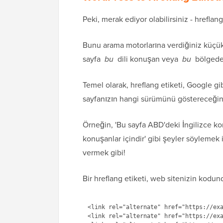
Peki, merak ediyor olabilirsiniz - hreflang
Bunu arama motorlarına verdiğiniz küçük 
sayfa
bu
dili konuşan veya
bu
bölgede b
Temel olarak, hreflang etiketi, Google gi
sayfanızın hangi sürümünü göstereceğini
Örneğin, 'Bu sayfa ABD'deki İngilizce ko
konuşanlar içindir' gibi şeyler söylemek iç
vermek gibi!
Bir hreflang etiketi, web sitenizin kodu
<link rel="alternate" href="https://exa
<link rel="alternate" href="https://exa