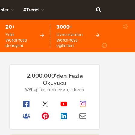
nler
#Trend
20+
3000+
Yıllık
Uzmanlardan
WordPress
WordPress
deneyimi
eğitimleri
Birincil
2.000.000'den Fazla
Kenar
Okuyucu
Çubuğu
WPBeginner'dan taze içerik alın