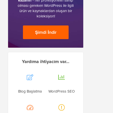
kazanın
- her profesyonelin sahip
olması gereken WordPress ile ilgili
ürün ve kaynaklardan oluşan bir
koleksiyon!
Şimdi İndir
Yardıma ihtiyacım var…
Blog Başlatma
WordPress SEO