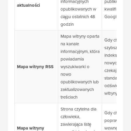
informacyjnych
publikujesz tr
aktualności
opublikowanych w
kwalifikujące 
ciągu ostatnich 48
Google News
godzin
Mapa witryny oparta
Gdy chcesz
na kanale
szybszego
informacyjnym, która
indeksowania
powiadamia
nowych treści,
Mapa witryny RSS
wyszukiwarki o
czekając na
nowo
standardowe
opublikowanych lub
odświeżenie
zaktualizowanych
witryny
treściach
Strona czytelna dla
Gdy chcesz
człowieka,
poprawić naw
zawierająca listę
Mapa witryny
wewnętrzną i