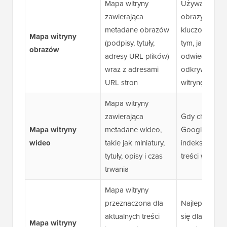
Mapa witryny
Używaj jej, jeś
zawierająca
obrazy odgry
metadane obrazów
kluczową rolę
Mapa witryny
(podpisy, tytuły,
tym, jak
obrazów
adresy URL plików)
odwiedzający
wraz z adresami
odkrywają Tw
URL stron
witrynę
Mapa witryny
zawierająca
Gdy chcesz, 
Mapa witryny
metadane wideo,
Google odkry
wideo
takie jak miniatury,
indeksował T
tytuły, opisy i czas
treści wideo
trwania
Mapa witryny
przeznaczona dla
Najlepiej spr
aktualnych treści
się dla Ciebie, 
Mapa witryny