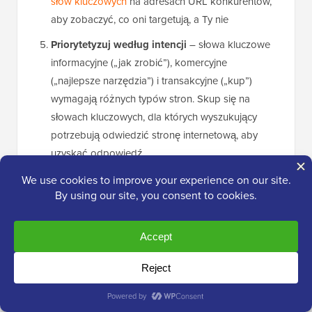
słów kluczowych
na adresach URL konkurentów,
aby zobaczyć, co oni targetują, a Ty nie
Priorytetyzuj według intencji
– słowa kluczowe
informacyjne („jak zrobić”), komercyjne
(„najlepsze narzędzia”) i transakcyjne („kup”)
wymagają różnych typów stron. Skup się na
słowach kluczowych, dla których wyszukujący
potrzebują odwiedzić stronę internetową, aby
uzyskać odpowiedź.
LowFruits zawiera również funkcję grupowania słów
kluczowych, która pomaga grupować powiązane
słowa kluczowe razem, co wzmacnia Twoją pozycję w
danym temacie i pomaga Ci uzyskać ranking dla
wielu terminów przy mniejszej liczbie artykułów.
Jeśli chcesz darmowych alternatyw, oto dwie, które