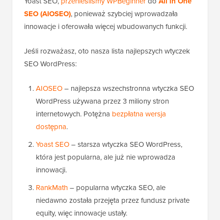
Yoast SEO,
przenieśliśmy WPBeginner
do
All in One
SEO (AIOSEO)
, ponieważ szybciej wprowadzała
innowacje i oferowała więcej wbudowanych funkcji.
Jeśli rozważasz, oto nasza lista najlepszych wtyczek
SEO WordPress:
AIOSEO
– najlepsza wszechstronna wtyczka SEO
WordPress używana przez 3 miliony stron
internetowych. Potężna
bezpłatna wersja
dostępna
.
Yoast SEO
– starsza wtyczka SEO WordPress,
która jest popularna, ale już nie wprowadza
innowacji.
RankMath
– popularna wtyczka SEO, ale
niedawno została przejęta przez fundusz private
equity, więc innowacje ustały.