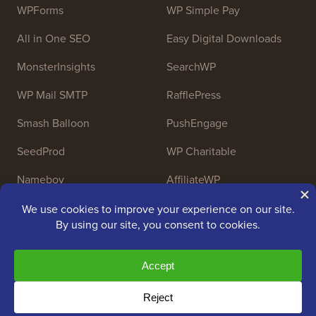
WPForms
WP Simple Pay
All in One SEO
Easy Digital Downloads
MonsterInsights
SearchWP
WP Mail SMTP
RafflePress
Smash Balloon
PushEngage
SeedProd
WP Charitable
Nameboy
AffiliateWP
Prawa autorskie © 2009 - 2026 WPBeginner LLC.
Wszelkie prawa zastrzeżone. WPBeginner® jest
zarejestrowanym znakiem towarowym.