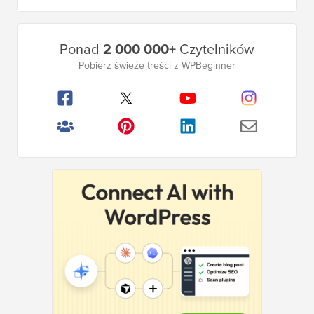
Główny
Ponad
2 000 000+
Czytelników
pasek
Pobierz świeże treści z WPBeginner
boczny