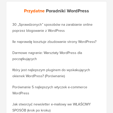
Przydatne
Poradniki WordPress
30 „Sprawdzonych” sposobów na zarabianie online
Jak pra
poprzez blogowanie z WordPress
WordPre
Ile naprawdę kosztuje zbudowanie strony WordPress?
Jak pra
bez utr
Darmowe nagranie: Warsztaty WordPress dla
początkujących
Jak prz
pozycji
Który jest najlepszym pluginem do wyskakujących
okienek WordPress? (Porównanie)
Jak pra
kroku)
Porównanie 5 najlepszych wtyczek e-commerce
WordPress
Jak pra
WordPr
Jak stworzyć newsletter e-mailowy we WŁAŚCIWY
SPOSÓB (krok po kroku)
Jak prz