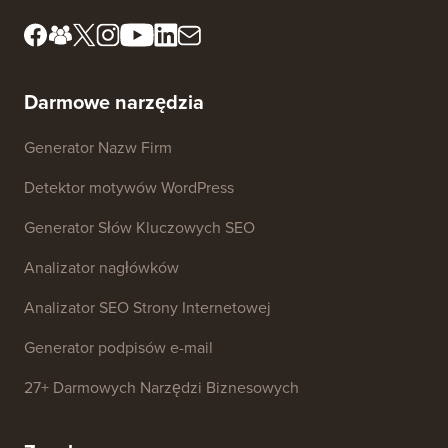
redakcyjny
Ujawnienie FTC
Zasoby prasowe i
Nie sprzedawaj moich
dotyczące marki
danych
Skontaktuj się z nami
Fundusz Rozwoju
Darmowe narzędzia
Generator Nazw Firm
Detektor motywów WordPress
Generator Słów Kluczowych SEO
Analizator nagłówków