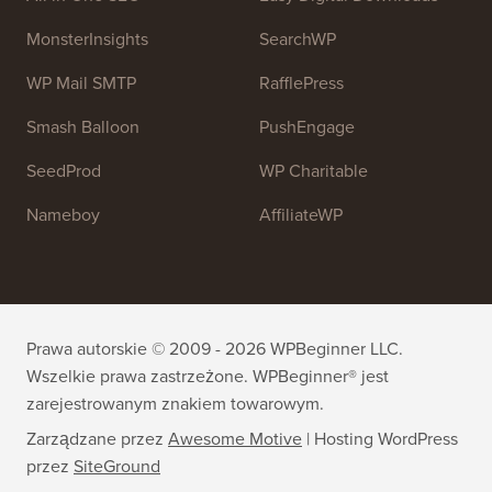
Dołącz do naszego zespołu:
Zatrudniamy!
OptinMonster
Duplicator
WPForms
WP Simple Pay
All in One SEO
Easy Digital Downloads
MonsterInsights
SearchWP
WP Mail SMTP
RafflePress
Smash Balloon
PushEngage
SeedProd
WP Charitable
Nameboy
AffiliateWP