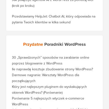
(krok po kroku)
Przedstawiamy HelpJet: Chatbot AI, który odpowiada na
pytania Twoich klientów w kilka sekund
Przydatne
Poradniki WordPress
30 „Sprawdzonych” sposobów na zarabianie online
Jak pra
poprzez blogowanie z WordPress
WordPre
Ile naprawdę kosztuje zbudowanie strony WordPress?
Jak pra
bez utr
Darmowe nagranie: Warsztaty WordPress dla
początkujących
Jak prz
pozycji
Który jest najlepszym pluginem do wyskakujących
okienek WordPress? (Porównanie)
Jak pra