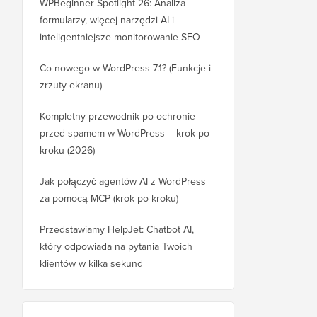
WPBeginner Spotlight 26: Analiza
formularzy, więcej narzędzi AI i
inteligentniejsze monitorowanie SEO
Co nowego w WordPress 7.1? (Funkcje i
zrzuty ekranu)
Kompletny przewodnik po ochronie
przed spamem w WordPress – krok po
kroku (2026)
Jak połączyć agentów AI z WordPress
za pomocą MCP (krok po kroku)
Przedstawiamy HelpJet: Chatbot AI,
który odpowiada na pytania Twoich
klientów w kilka sekund