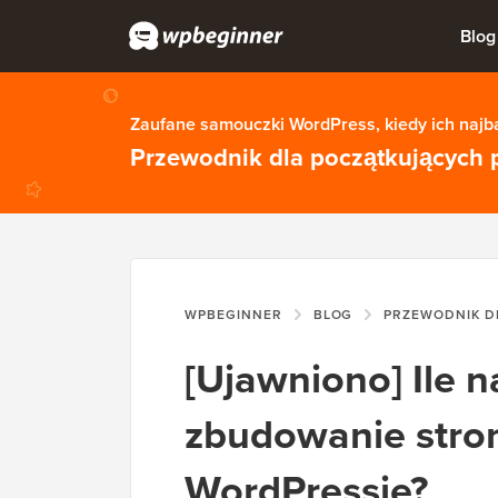
Blog
Zaufane samouczki WordPress, kiedy ich najba
Przewodnik dla początkujących 
WPBEGINNER
BLOG
PRZEWODNIK DL
[Ujawniono] Ile 
zbudowanie stron
WordPressie?