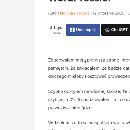
Autor:
Nouman Yaqoob
|
12 września 2025
|
U
2,1 tys.
Udostępnij
ChatGPT
AKCJE
Zbudowałem moją pierwszą stronę intern
pamiętam, że zakładałem, że będzie da
dlaczego miałoby kosztować prowadzeni
Szybko odkryłem na własnej skórze, że o
szybciej, niż się spodziewałem. To, co
prawdziwe pieniądze.
Widziałem, że to samo spotkało wielu właś