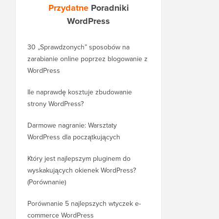
Przydatne
Poradniki
WordPress
30 „Sprawdzonych” sposobów na
Jak prawidłowo przeni
zarabianie online poprzez blogowanie z
bloga z WordPress.co
WordPress
WordPress.org
Ile naprawdę kosztuje zbudowanie
Jak prawidłowo przeni
strony WordPress?
nową domenę bez utr
Darmowe nagranie: Warsztaty
Jak przenieść się z Bl
WordPress dla początkujących
WordPress bez utraty 
rankingu
Który jest najlepszym pluginem do
wyskakujących okienek WordPress?
Jak prawidłowo przejść
(Porównanie)
WordPress (krok po kr
Porównanie 5 najlepszych wtyczek e-
Jak prawidłowo przenie
commerce WordPress
Squarespace do Word