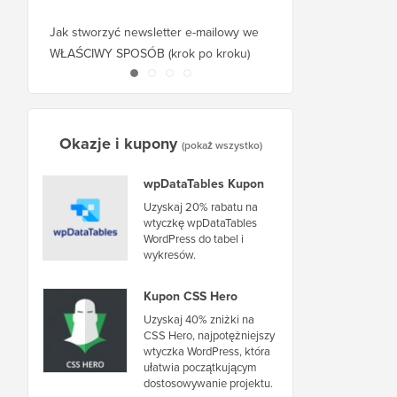
Jak stworzyć newsletter e-mailowy we
Jak przenieść WordPr
WŁAŚCIWY SPOSÓB (krok po kroku)
hosta lub serwer bez 
Okazje i kupony
(pokaż wszystko)
wpDataTables Kupon
Uzyskaj 20% rabatu na
wtyczkę wpDataTables
WordPress do tabel i
wykresów.
Kupon CSS Hero
Uzyskaj 40% zniżki na
CSS Hero, najpotężniejszy
wtyczka WordPress, która
ułatwia początkującym
dostosowywanie projektu.