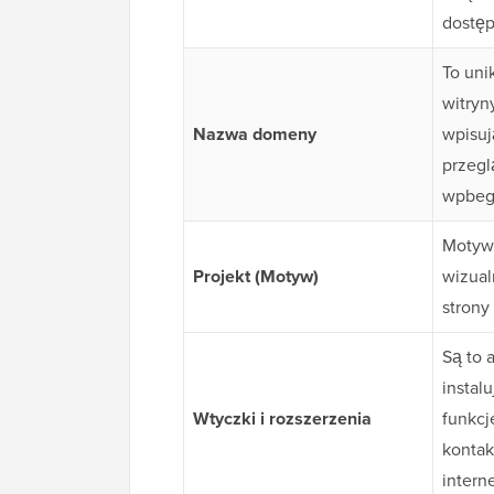
dostęp
To uni
witryn
Nazwa domeny
wpisuj
przegl
wpbeg
Motyw 
Projekt (Motyw)
wizualn
strony
Są to a
instal
Wtyczki i rozszerzenia
funkcj
kontak
intern