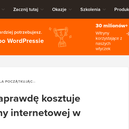
Zacznij tutaj
Okazje
Szkolenia
Produk
30 milionów+
rdziej potrzebujesz.
Witryny
korzystające z
po WordPressie
naszych
wtyczek
A POCZĄTKUJĄCYCH
[UJAWNIONO] ILE NAPRAWDĘ KOSZTUJE 
naprawdę kosztuje
y internetowej w