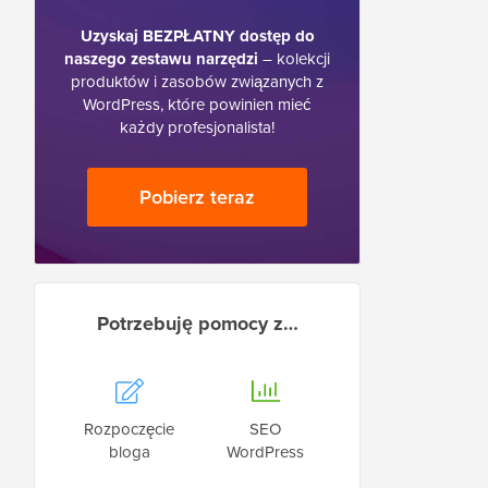
Uzyskaj BEZPŁATNY dostęp do
naszego zestawu narzędzi
– kolekcji
produktów i zasobów związanych z
WordPress, które powinien mieć
każdy profesjonalista!
Pobierz teraz
Potrzebuję pomocy z…
Rozpoczęcie
SEO
bloga
WordPress