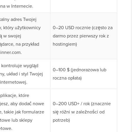
na w Internecie.
kalny adres Twojej
y, który użytkownicy
0–20 USD rocznie (często za
ą w swojej
darmo przez pierwszy rok z
ądarce, na przykład
hostingiem)
inner.com.
kontroluje wygląd
0–100 $ (jednorazowa lub
y, układ i styl Twojej
roczna opłata)
 internetowej.
plikacje, które
ujesz, aby dodać nowe
0–200 USD+ / rok (znacznie
e, takie jak formularze
się różni w zależności od
towe lub sklepy
potrzeb)
etowe.