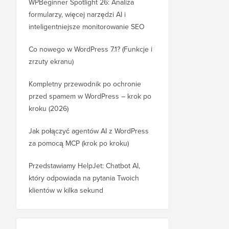
WPBeginner Spotlight 26: Analiza
formularzy, więcej narzędzi AI i
inteligentniejsze monitorowanie SEO
Co nowego w WordPress 7.1? (Funkcje i
zrzuty ekranu)
Kompletny przewodnik po ochronie
przed spamem w WordPress – krok po
kroku (2026)
Jak połączyć agentów AI z WordPress
za pomocą MCP (krok po kroku)
Przedstawiamy HelpJet: Chatbot AI,
który odpowiada na pytania Twoich
klientów w kilka sekund