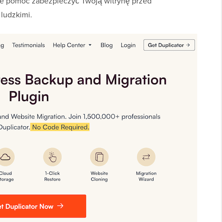
oże pomóc zabezpieczyć Twoją witrynę przed
ludzkimi.