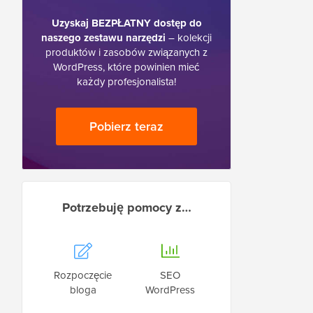
Uzyskaj BEZPŁATNY dostęp do
naszego zestawu narzędzi
– kolekcji
produktów i zasobów związanych z
WordPress, które powinien mieć
każdy profesjonalista!
Pobierz teraz
Potrzebuję pomocy z…
Rozpoczęcie
SEO
bloga
WordPress