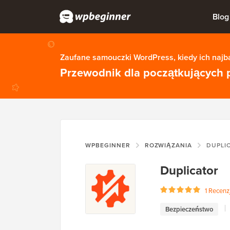
Blog
Zaufane samouczki WordPress, kiedy ich najba
Przewodnik dla początkujących 
WPBEGINNER
ROZWIĄZANIA
DUPLI
Duplicator
1 Recenz
Bezpieczeństwo