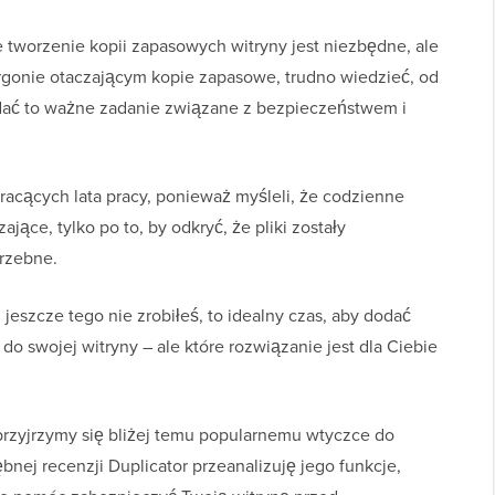
 tworzenie kopii zapasowych witryny jest niezbędne, ale
argonie otaczającym kopie zapasowe, trudno wiedzieć, od
adać to ważne zadanie związane z bezpieczeństwem i
tracących lata pracy, ponieważ myśleli, że codzienne
jące, tylko po to, by odkryć, że pliki zostały
trzebne.
i jeszcze tego nie zrobiłeś, to idealny czas, aby dodać
o swojej witryny – ale które rozwiązanie jest dla Ciebie
 przyjrzymy się bliżej temu popularnemu wtyczce do
bnej recenzji Duplicator przeanalizuję jego funkcje,