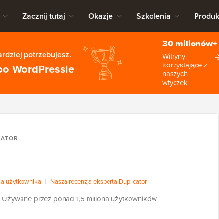
Zacznij tutaj
Okazje
Szkolenia
Produk
30 milionów+
rdziej potrzebujesz.
Witryny
korzystające z
po WordPressie
naszych
wtyczek
CATOR
ja użytkownika
|
Nasza recenzja eksperta Duplicator
Używane przez ponad 1,5 miliona użytkowników