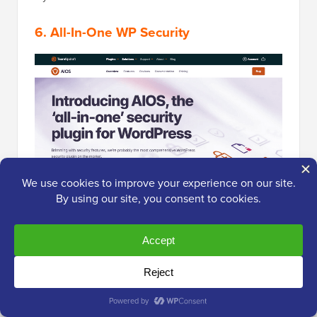
6.
All-In-One WP Security
All-in-One WordPress Security
, czyli AIOS, to potężna
wtyczka do audytu, monitorowania i zapory sieciowej
WordPress. Postanowiliśmy wypróbować ją na naszej
prawdziwej stronie internetowej, o czym możesz
dowiedzieć się więcej w naszej
recenzji All in One