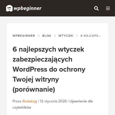
WPBEGINNER
BLOG
WTYCZKI
6 NAJLEPSZYCH WTYCZEK ZABEZPIECZAJĄCYCH WORDPRESS DO OCHRONY TWOJEJ WITRYNY (PORÓWNANIE)
6 najlepszych wtyczek
zabezpieczających
WordPress do ochrony
Twojej witryny
(porównanie)
Przez
Redakcję
|
12 stycznia 2026
|
Ujawnienie dla
czytelników