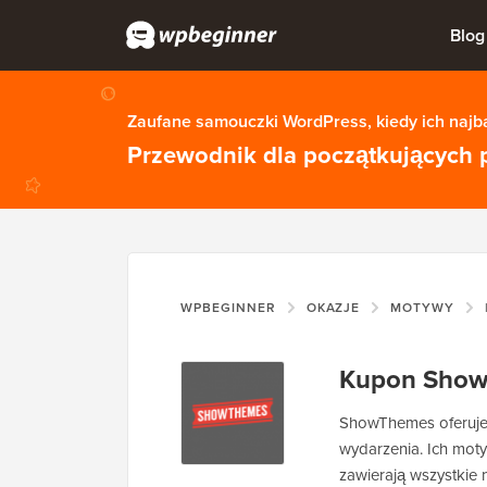
Blog
Zaufane samouczki WordPress, kiedy ich najba
Przewodnik dla początkujących 
WPBEGINNER
OKAZJE
MOTYWY
Kupon Sho
ShowThemes oferuje 
wydarzenia. Ich mot
zawierają wszystkie 