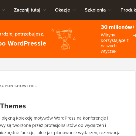
Zacznij tutaj
Okazje
Szkolenia
Produk
30 milionów+
rdziej potrzebujesz.
Witryny
korzystające z
po WordPressie
naszych
wtyczek
KUPON SHOWTHEMES
wThemes
piękną kolekcję motywów WordPress na konferencje i
ywy są tworzone przez profesjonalistów od wydarzeń i
niezbędne funkcje, takie jak planowanie wydarzeń, rezerwacja