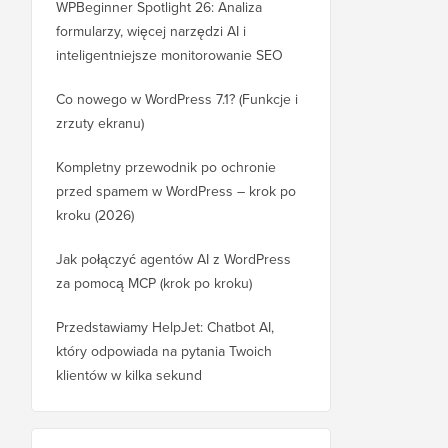
WPBeginner Spotlight 26: Analiza
formularzy, więcej narzędzi AI i
inteligentniejsze monitorowanie SEO
Co nowego w WordPress 7.1? (Funkcje i
zrzuty ekranu)
Kompletny przewodnik po ochronie
przed spamem w WordPress – krok po
kroku (2026)
Jak połączyć agentów AI z WordPress
za pomocą MCP (krok po kroku)
Przedstawiamy HelpJet: Chatbot AI,
który odpowiada na pytania Twoich
klientów w kilka sekund