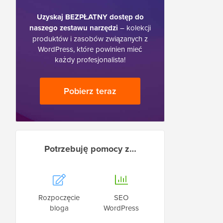
Uzyskaj BEZPŁATNY dostęp do
naszego zestawu narzędzi
– kolekcji
produktów i zasobów związanych z
WordPress, które powinien mieć
każdy profesjonalista!
Pobierz teraz
Potrzebuję pomocy z…
Rozpoczęcie
SEO
bloga
WordPress