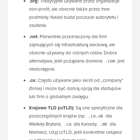
.org:
Tradycyjnie używane przez organizacje
non-profit, ale obecnie także przez inne
podmioty. Nadal budzi poczucie autorytetu i
zaufania.
.net:
Pierwotnie przeznaczony dla firm
zajmujących się infrastrukturą sieciową, ale
obecnie używany do różnych celów. Dobra
alternatywa, jeśli pożądana domena
jest
.com
niedostępna.
.co:
Często używane jako skrót od „company”
(firma) i może być dobrą opcją dla startupów
lub firm o globalnym zasięgu.
Krajowe TLD (ccTLD):
Są one specyficzne dla
poszczególnych krajów (np.
dla
.co.uk
Wielkiej Brytanii,
dla Kanady,
dla
.ca
.de
Niemiec). Użyj ccTLD, jeśli konkretnie celujesz