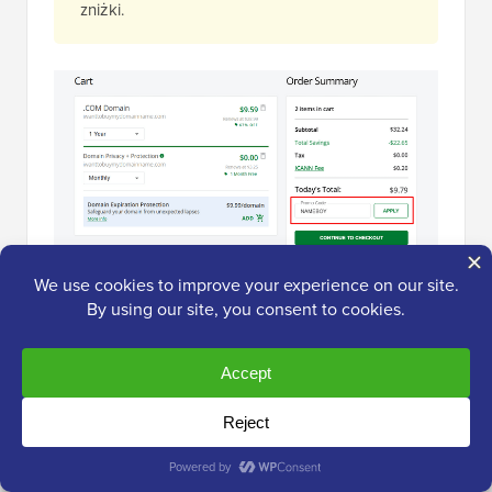
zniżki.
Krok 4.
Podczas finalizacji zakupu możesz wybrać
opcjonalne funkcje, takie jak prywatność WHOIS,
która jest zawarta w planach wyższego poziomu.
Przejrzyj swoje zamówienie i dokonaj płatności, aby
zarejestrować swoją domenę.