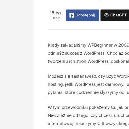
18 tys.
Udostępnij
ChatGPT
AKCJE
Kiedy zakładaliśmy WPBeginner w 2009 r
odnieść sukces z WordPress. Chociaż o
tworzeniu ich stron WordPress, doskonale
Możesz się zastanawiać, czy użyć WordP
hosting, jeśli WordPress jest darmowy, 
pytania, które codziennie słyszymy od n
W tym przewodniku pokażemy Ci, jak pr
Niezależnie od tego, czy chcesz uruchom
internetowej, nauczymy Cię wszystkiego