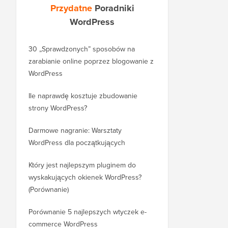
Przydatne
Poradniki
WordPress
30 „Sprawdzonych” sposobów na
Jak prawidłowo przeni
zarabianie online poprzez blogowanie z
bloga z WordPress.co
WordPress
WordPress.org
Ile naprawdę kosztuje zbudowanie
Jak prawidłowo przeni
strony WordPress?
nową domenę bez utr
Darmowe nagranie: Warsztaty
Jak przenieść się z Bl
WordPress dla początkujących
WordPress bez utraty 
rankingu
Który jest najlepszym pluginem do
wyskakujących okienek WordPress?
Jak prawidłowo przejść
(Porównanie)
WordPress (krok po kr
Porównanie 5 najlepszych wtyczek e-
Jak prawidłowo przenie
commerce WordPress
Squarespace do Word