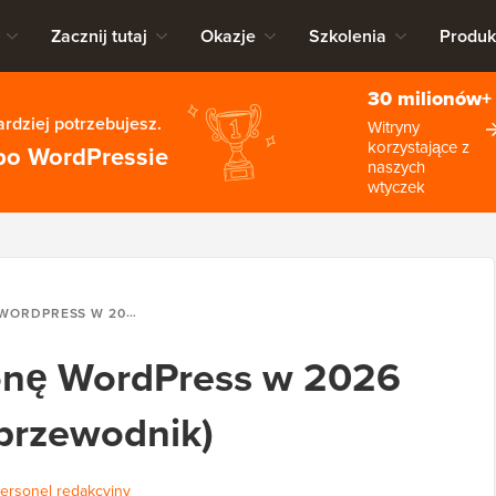
Zacznij tutaj
Okazje
Szkolenia
Produk
30 milionów+
rdziej potrzebujesz.
Witryny
korzystające z
po WordPressie
naszych
wtyczek
ROKU (KOMPLETNY PRZEWODNIK)
ronę WordPress w 2026
przewodnik)
ersonel redakcyjny