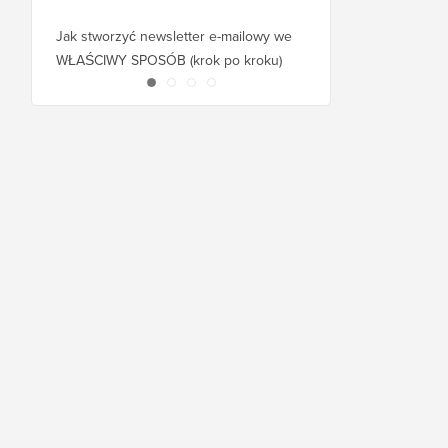
Jak stworzyć newsletter e-mailowy we
Jak przenieść WordPr
WŁAŚCIWY SPOSÓB (krok po kroku)
hosta lub serwer bez 