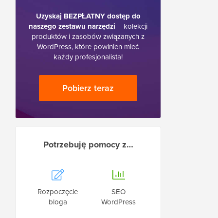
Uzyskaj BEZPŁATNY dostęp do
naszego zestawu narzędzi
– kolekcji
produktów i zasobów związanych z
WordPress, które powinien mieć
każdy profesjonalista!
Pobierz teraz
Potrzebuję pomocy z…
Rozpoczęcie
SEO
bloga
WordPress