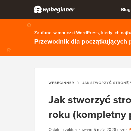
Blog
Zaufane samouczki WordPress, kiedy ich najba
Przewodnik dla początkujących 
WPBEGINNER
JAK STWORZYĆ STRONĘ WORDPRESS W 2026 
Jak stworzyć st
roku (kompletny 
Ostatnio zaktualizowano
5 maja 2026
przez
P