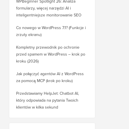
WPBeginner Spotlight 26: Analiza
formularzy, więcej narzędzi AI i
inteligentniejsze monitorowanie SEO
Co nowego w WordPress 7.1? (Funkcje i
zrzuty ekranu)
Kompletny przewodnik po ochronie
przed spamem w WordPress – krok po
kroku (2026)
Jak połączyć agentów AI z WordPress
za pomocą MCP (krok po kroku)
Przedstawiamy HelpJet: Chatbot AI,
który odpowiada na pytania Twoich
klientów w kilka sekund