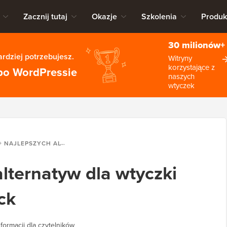
Zacznij tutaj
Okazje
Szkolenia
Produk
30 milionów+
rdziej potrzebujesz.
Witryny
korzystające z
po WordPressie
naszych
wtyczek
JLEPSZYCH ALTERNATYW DLA WTYCZKI WORDPRESS JETPACK
alternatyw dla wtyczki
ck
formacji dla czytelników