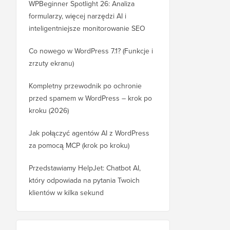
WPBeginner Spotlight 26: Analiza
formularzy, więcej narzędzi AI i
inteligentniejsze monitorowanie SEO
Co nowego w WordPress 7.1? (Funkcje i
zrzuty ekranu)
Kompletny przewodnik po ochronie
przed spamem w WordPress – krok po
kroku (2026)
Jak połączyć agentów AI z WordPress
za pomocą MCP (krok po kroku)
Przedstawiamy HelpJet: Chatbot AI,
który odpowiada na pytania Twoich
klientów w kilka sekund