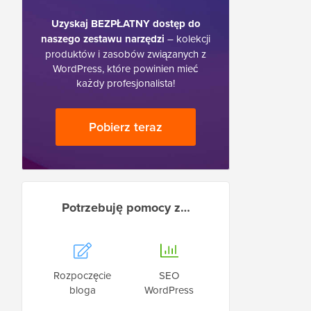
Uzyskaj BEZPŁATNY dostęp do
naszego zestawu narzędzi
– kolekcji
produktów i zasobów związanych z
WordPress, które powinien mieć
każdy profesjonalista!
Pobierz teraz
Potrzebuję pomocy z…
Rozpoczęcie
SEO
bloga
WordPress