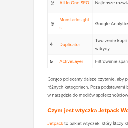
🥈
All In One SEO
Najlepsze rozw
MonsterInsight
🥉
Google Analytic
s
Tworzenie kopi
4
Duplicator
witryny
5
ActiveLayer
Filtrowanie spa
Gorąco polecamy dalsze czytanie, aby 
różnych kategoriach. Poza podstawami b
w narzędzia do mediów społecznościowych
Czym jest wtyczka Jetpack W
Jetpack
to pakiet wtyczek, który łączy