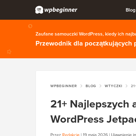
Blog
Zaufane samouczki WordPress, kiedy ich najba
Przewodnik dla początkujących 
WPBEGINNER
BLOG
WTYCZKI
21+ NA
21+ Najlepszych 
WordPress Jetpa
Przez
Redakcję
|
19 maja 2026
|
Ujawnienie in