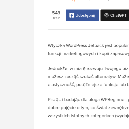
543
Udostępnij
ChatGPT
AKCJE
Wtyczka WordPress Jetpack jest popula
funkcji marketingowych i kopii zapasow
Jednakże, w miarę rozwoju Twojego bizn
możesz zacząć szukać alternatyw. Może
elastyczność, potężniejsze funkcje lub 
Pisząc i badając dla bloga WPBeginner, 
dobre pojęcie o tym, co świat zewnętr
wszystkich istotnych kategoriach (wydaj