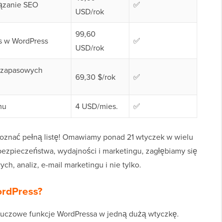
iązanie SEO
✅
USD/rok
99,60
s w WordPress
✅
USD/rok
i zapasowych
69,30 $/rok
✅
mu
4 USD/mies.
✅
poznać pełną listę! Omawiamy ponad 21 wtyczek w wielu
ezpieczeństwa, wydajności i marketingu, zagłębiamy się
, analiz, e-mail marketingu i nie tylko.
ordPress?
 kluczowe funkcje WordPressa w jedną dużą wtyczkę.