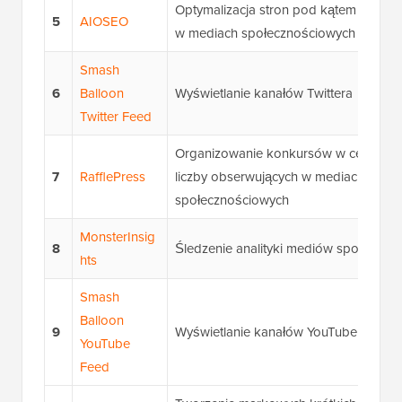
Optymalizacja stron pod kątem SEO + 
5
AIOSEO
w mediach społecznościowych
Smash
6
Balloon
Wyświetlanie kanałów Twittera
Twitter Feed
Organizowanie konkursów w celu zwię
7
RafflePress
liczby obserwujących w mediach
społecznościowych
MonsterInsig
8
Śledzenie analityki mediów społeczno
hts
Smash
Balloon
9
Wyświetlanie kanałów YouTube na str
YouTube
Feed