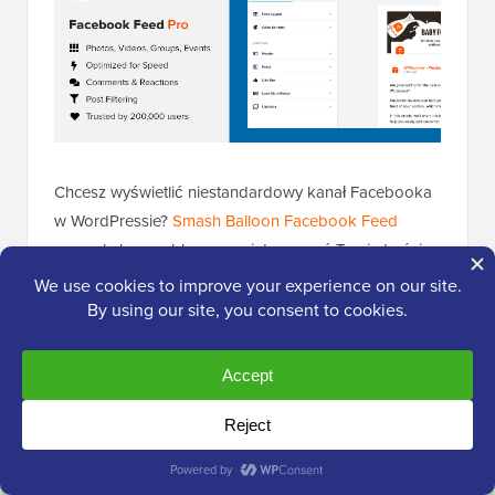
Chcesz wyświetlić niestandardowy kanał Facebooka
w WordPressie?
Smash Balloon Facebook Feed
pozwala bezproblemowo zintegrować Twoje treści z
Facebooka z WordPressem.
Przetestowaliśmy ją dokładnie sami i mieliśmy z nią
świetne doświadczenia. Bardziej szczegółową analizę
wtyczki znajdziesz w naszej kompletnej
recenzji
Smash Balloon
.
Możesz jej używać do wyświetlania treści ze swojej