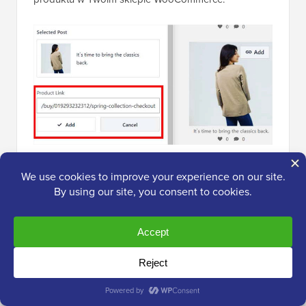
Teraz możesz powtórzyć te kroki dla wszystkich
postów w swoim kanale, aby Twoje produkty były
dostępne do kupienia.
Możesz nawet zmienić adres URL produktu, klikając
przycisk „Aktualizuj” w postach.
Na koniec kliknij przycisk „Zapisz” u góry, aby