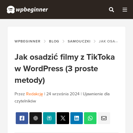
WPBEGINNER
BLOG
SAMOUCZKI
JAK OSADZIĆ FILMY Z TIKTOKA W WORDPRESS (3 PROSTE METODY)
Jak osadzić filmy z TikToka
w WordPress (3 proste
metody)
Przez
Redakcję
|
24 września 2024
|
Ujawnienie dla
czytelników